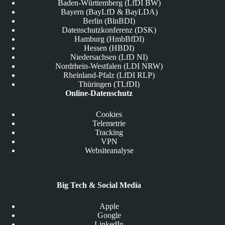
Baden-Württemberg (LfDI BW)
Bayern (BayLfD & BayLDA)
Berlin (BlnBDI)
Datenschutzkonferenz (DSK)
Hamburg (HmbBfDI)
Hessen (HBDI)
Niedersachsen (LfD NI)
Nordrhein-Westfalen (LDI NRW)
Rheinland-Pfalz (LfDI RLP)
Thüringen (TLfDI)
Online-Datenschutz
Cookies
Telemetrie
Tracking
VPN
Websiteanalyse
Big Tech & Social Media
Apple
Google
LinkedIn