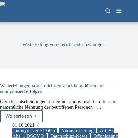
Zum
Inhalt
springen
Weiterleitung von Gerichtsentscheidungen
Weiterleitungen von Gerichtsentscheidung dürfen nur
anonymisiert erfolgen
Gerichtsentscheidungen dürfen nur anonymisiert – d.h. ohne
namentliche Nennung der betroffenen Personen –…
Weiterlesen
Weiterleitungen
von
01.10.2021
Gerichtsentscheidung
anonymisierte Daten
Anonymisierung
Art. 82
dürfen
Abs. 1 DSGVO
Datenschutz-News
Offenlegung