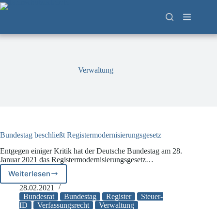
Zum
Inhalt
springen
Verwaltung
Bundestag beschließt Registermodernisierungsgesetz
Entgegen einiger Kritik hat der Deutsche Bundestag am 28.
Januar 2021 das Registermodernisierungsgesetz…
Weiterlesen
Bundestag
beschließt
28.02.2021
Registermodernisierungsgesetz
Bundesrat
Bundestag
Register
Steuer-
ID
Verfassungsrecht
Verwaltung