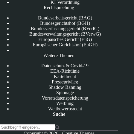
KI-Verordnung
Rechtsprechung
Bundesarbeitsgericht (BAG)
Bundesgerichtshof (BGH)
Bundesverfassungsgericht (BVerfG)
Bundesverwaltungsgericht (BVerwG)
Europäisches Gericht (EuG)
Europäischer Gerichtshof (EuGH)
Weitere Themen
Datenschutz & Covid-19
EEA-Richtlinie
Kartellrecht
Presseprivileg
Shadow Banning
Spionage
Vorratsdatenspeicherung
Werbung
Wettbewerbsrecht
Suche
K
Copyright © 2026 -
Creative Themes