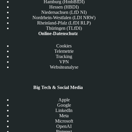
Hamburg (HmbBfDI)
Hessen (HBDI)
Niedersachsen (LfD NI)
Nordrhein-Westfalen (LDI NRW)
Rheinland-Pfalz (LfDI RLP)
Thüringen (TLfDI)
Online-Datenschutz
Cookies
Telemetrie
Tracking
VPN
Websiteanalyse
Big Tech & Social Media
Apple
Google
LinkedIn
Meta
Microsoft
OpenAI
Pinterest