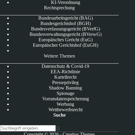
KI-Verordnung
Rechtsprechung
Bundesarbeitsgericht (BAG)
Bundesgerichtshof (BGH)
Bundesverfassungsgericht (BVerfG)
Bundesverwaltungsgericht (BVerwG)
Europäisches Gericht (EuG)
Europäischer Gerichtshof (EuGH)
Weitere Themen
Datenschutz & Covid-19
EEA-Richtlinie
Kartellrecht
Presseprivileg
Shadow Banning
Spionage
Vorratsdatenspeicherung
Werbung
Wettbewerbsrecht
Suche
K
Copyright © 2026 -
Creative Themes