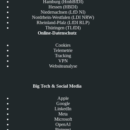
Hamburg (HmbBfDI)
Hessen (HBDI)
Niedersachsen (LfD NI)
Nordrhein-Westfalen (LDI NRW)
Rheinland-Pfalz (LfDI RLP)
Thüringen (TLfDI)
Online-Datenschutz
Cookies
Telemetrie
Tracking
VPN
Websiteanalyse
Big Tech & Social Media
Apple
Google
LinkedIn
Meta
Microsoft
OpenAI
Pinterest