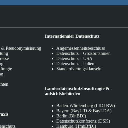
Internationaler Datenschutz
 & Pseudonymisierung
Angemessenheitsbeschluss
itung
Datenschutz – Großbritannien
eresse
Datenschutz – USA
ng
Datenschutz – Italien
ftragte
Standardvertragsklauseln
ng
chten
Landesdatenschutzbeauftragte & -
aufsichtsbehörden
Baden-Württemberg (LfDI BW)
Bayern (BayLfD & BayLDA)
raxis
Berlin (BlnBDI)
Datenschutzkonferenz (DSK)
tenschutz
Hamburg (HmbBfDI)