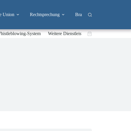
e Union
Rechtsprechung
Branchen
Big Tech & 
histleblowing-System
Weitere Dienstleistungen
Warenkorb