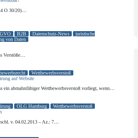
anwendbar?
324 O 30/20)…
DSGVO
B2B
Datenschutz-News
juristische
ung von Daten
ass Verstöße…
bewerbsrecht
Wettbewerbsverstoß
ärung auf Website
s ein abmahnfähiger Wettbewerbsverstoß vorliegt, wenn…
ärung
OLG Hamburg
Wettbewerbsverstoß
n
chl. v. 04.02.2013 – Az.: 7…