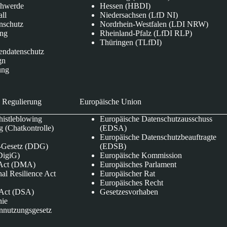
chwerde
Hessen (HBDI)
all
Niedersachsen (LfD NI)
nschutz
Nordrhein-Westfalen (LDI NRW)
ung
Rheinland-Pfalz (LfDI RLP)
Thüringen (TLfDI)
endatenschutz
gn
ung
 Regulierung
Europäische Union
istleblowing
Europäische Datenschutzausschuss
 (Chatkontrolle)
(EDSA)
Europäische Datenschutzbeauftragte
e-Gesetz (DDG)
(EDSB)
DigiG)
Europäische Kommission
s Act (DMA)
Europäisches Parlament
nal Resilience Act
Europäischer Rat
Europäisches Recht
s Act (DSA)
Gesetzesvorhaben
nie
nnutzungsgesetz