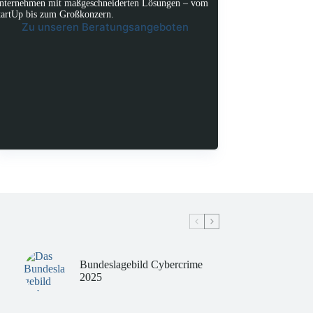
nternehmen mit maßgeschneiderten Lösungen – vom
tartUp bis zum Großkonzern.
Zu unseren Beratungsangeboten
Bundeslagebild Cybercrime
2025