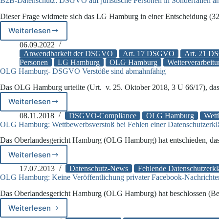
B2B-Datenschutz: DSGVO auf juristische Personen in Sonderfällen 
Dieser Frage widmete sich das LG Hamburg in einer Entscheidung (
Weiterlesen
B2B-
Datenschutz:
06.09.2022
DSGVO
Anwendbarkeit der DSGVO
Art. 17 DSGVO
Art. 21 
auf
Personen
LG Hamburg
OLG Hamburg
Weiterverarbeit
OLG Hamburg- DSGVO Verstöße sind abmahnfähig
juristische
Personen
Das OLG Hamburg urteilte (Urt. v. 25. Oktober 2018, 3 U 66/17), d
in
Sonderfällen
Weiterlesen
OLG
anwendbar?
Hamburg-
08.11.2018
DSGVO-Compliance
OLG Hamburg
Wett
DSGVO
OLG Hamburg: Wettbewerbsverstoß bei Fehlen einer Datenschutzerkl
Verstöße
Das Oberlandesgericht Hamburg (OLG Hamburg) hat entschieden, das
sind
abmahnfähig
Weiterlesen
OLG
Hamburg:
17.07.2013
Datenschutz-News
Fehlende Datenschutzerkl
Wettbewerbsverstoß
OLG Hamburg: Keine Veröffentlichung privater Facebook-Nachrichte
bei
Das Oberlandesgericht Hamburg (OLG Hamburg) hat beschlossen (Bes
Fehlen
einer
Weiterlesen
OLG
Datenschutzerklärung