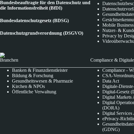
Bundesbeauftragte für den Datenschutz und
Datenschutzbes
die Informationsfreiheit (BfDI)
Datenschutzvorf
Gesundheitsdate
Gesichtserkenn
Bundesdatenschutzgesetz (BDSG)
Mobile Business
Nutzer- & Kund
Datenschutzgrundverordnung (DSGVO)
Privacy by Desi
Videoüberwach
Branchen
Compliance & Digitale
Banken & Finanzdienstleister
Compliance - Wh
Bildung & Forschung
CSA-Verordnung
Gesundheitswesen & Pharmazie
Data Act
Kirchen & NPOs
Digitale-Dienst
Öffentliche Verwaltung
Digital-Gesetz (
Digital Market
Digital Operatio
(DORA)
Digital Service
ePrivacy-Richtli
Gesundheitsdate
(GDNG)