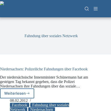
Zum
Inhalt
springen
Fahndung über soziales Netzwerk
Niedersachsen: Polizeiliche Fahndungen über Facebook
Der niedersächsische Innenminister Schünemann hat am
gestrigen Tag bekannt gegeben, dass die Polizei
Niedersachsen ihre Fahndungen über das soziale…
Weiterlesen
Niedersachsen:
Polizeiliche
08.02.2012
Fahndungen
Facebook
Fahndung über soziales
über
Netzwerk
Niedersachsen