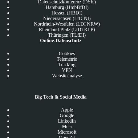
Datenschutzkonferenz (DSK)
Hamburg (HmbBfDI)
Hessen (HBDI)
Niedersachsen (LfD NI)
Nordrhein-Westfalen (LDI NRW)
Rheinland-Pfalz (LfDI RLP)
Thüringen (TLfDI)
Online-Datenschutz
Cookies
Telemetrie
Tracking
VPN
Websiteanalyse
Big Tech & Social Media
Apple
Google
LinkedIn
Meta
Microsoft
OpenAI