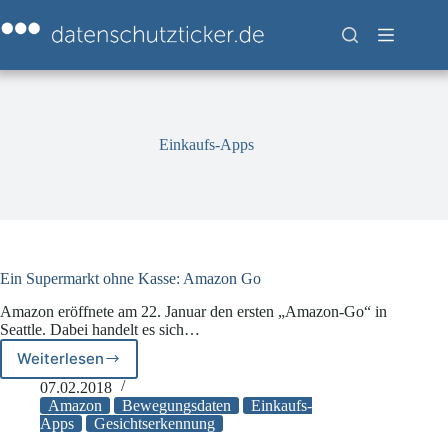
Zum
Inhalt
springen
Einkaufs-Apps
Ein Supermarkt ohne Kasse: Amazon Go
Amazon eröffnete am 22. Januar den ersten „Amazon-Go“ in
Seattle. Dabei handelt es sich…
Weiterlesen
Ein
Supermarkt
07.02.2018
ohne
Amazon
Bewegungsdaten
Einkaufs-
Kasse:
Apps
Gesichtserkennung
Amazon