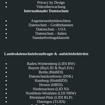
Privacy by Design
Videoüberwachung
Internationaler Datenschutz
Angemessenheitsbeschluss
Datenschutz – Großbritannien
Datenschutz – USA
Datenschutz – Italien
Standardvertragsklauseln
Landesdatenschutzbeauftragte & -aufsichtsbehörden
Baden-Württemberg (LfDI BW)
Bayern (BayLfD & BayLDA)
Berlin (BlnBDI)
Datenschutzkonferenz (DSK)
Hamburg (HmbBfDI)
Hessen (HBDI)
Niedersachsen (LfD NI)
Nordrhein-Westfalen (LDI NRW)
Rheinland-Pfalz (LfDI RLP)
Thüringen (TLfDI)