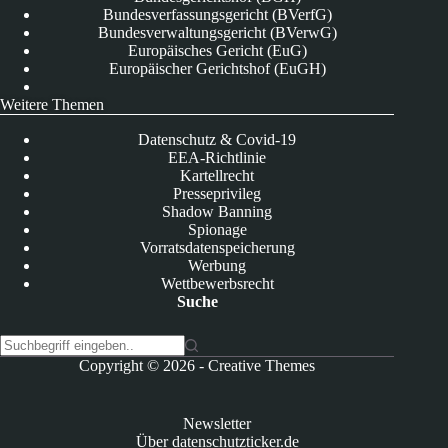
Bundesverfassungsgericht (BVerfG)
Bundesverwaltungsgericht (BVerwG)
Europäisches Gericht (EuG)
Europäischer Gerichtshof (EuGH)
Weitere Themen
Datenschutz & Covid-19
EEA-Richtlinie
Kartellrecht
Presseprivileg
Shadow Banning
Spionage
Vorratsdatenspeicherung
Werbung
Wettbewerbsrecht
Suche
K
Copyright © 2026 -
Creative Themes
e
i
n
Newsletter
e
Über datenschutzticker.de