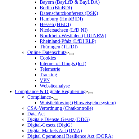
Bayern (BayLfD & BayLDA)
Berlin (BlnBDI)
Datenschutzkonferenz (DSK)
Hamburg (HmbBfDI)
Hessen (HBDI)
Niedersachsen (LfD NI)
Nordrhein-Westfalen (LDI NRW)
Rheinland-Pfalz (LfDI RLP)
Thüringen (TLfDI)
Online-Datenschutz
Cookies
Internet of Things (IoT)
Telemetrie
Tracking
VPN
Websiteanalyse
Compliance & Digitale Regulierung
Compliance
Whistleblowing (Hinweisgebersystem)
CSA-Verordnung (Chatkontrolle)
Data Act
Digitale-Dienste-Gesetz (DDG)
Digital-Gesetz (DigiG)
Digital Markets Act (DMA)
Digital Operational Resilience Act (DORA)