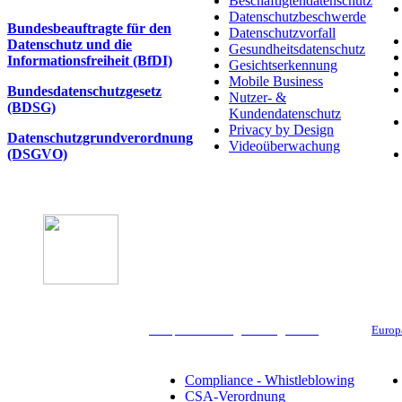
Beschäftigtendatenschutz
Datenschutzbeschwerde
Bundesbeauftragte für den
Datenschutzvorfall
Datenschutz und die
Gesundheitsdatenschutz
Informationsfreiheit (BfDI)
Gesichtserkennung
Mobile Business
Bundesdatenschutzgesetz
Nutzer- &
(BDSG)
Kundendatenschutz
Privacy by Design
Datenschutzgrundverordnung
Videoüberwachung
(DSGVO)
Compliance & Digitale Regulierung
Europ
Branchen
Compliance - Whistleblowing
CSA-Verordnung