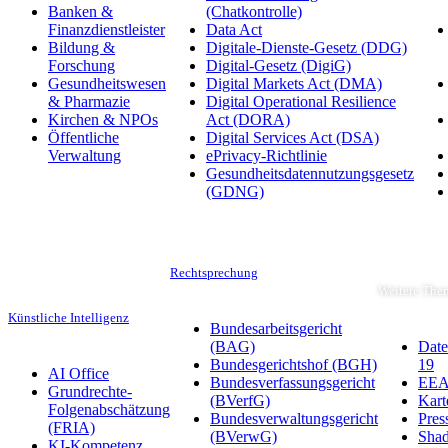
Banken &
(Chatkontrolle)
Finanzdienstleister
Data Act
Bildung &
Digitale-Dienste-Gesetz (DDG)
Forschung
Digital-Gesetz (DigiG)
Gesundheitswesen
Digital Markets Act (DMA)
& Pharmazie
Digital Operational Resilience
Kirchen & NPOs
Act (DORA)
Öffentliche
Digital Services Act (DSA)
Verwaltung
ePrivacy-Richtlinie
Gesundheitsdatennutzungsgesetz
(GDNG)
Rechtsprechung
Weitere The
Künstliche Intelligenz
Bundesarbeitsgericht
(BAG)
Date
Bundesgerichtshof (BGH)
19
AI Office
Bundesverfassungsgericht
EEA-
Grundrechte-
(BVerfG)
Kart
Folgenabschätzung
Bundesverwaltungsgericht
Pres
(FRIA)
(BVerwG)
Sha
KI-Kompetenz