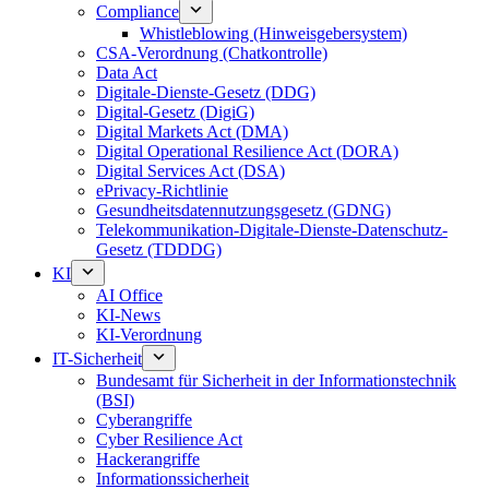
Compliance
Whistleblowing (Hinweisgebersystem)
CSA-Verordnung (Chatkontrolle)
Data Act
Digitale-Dienste-Gesetz (DDG)
Digital-Gesetz (DigiG)
Digital Markets Act (DMA)
Digital Operational Resilience Act (DORA)
Digital Services Act (DSA)
ePrivacy-Richtlinie
Gesundheitsdatennutzungsgesetz (GDNG)
Telekommunikation-Digitale-Dienste-Datenschutz-
Gesetz (TDDDG)
KI
AI Office
KI-News
KI-Verordnung
IT-Sicherheit
Bundesamt für Sicherheit in der Informationstechnik
(BSI)
Cyberangriffe
Cyber Resilience Act
Hackerangriffe
Informationssicherheit