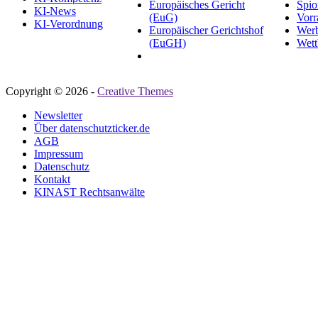
Europäisches Gericht
Spio
KI-News
(EuG)
Vorr
KI-Verordnung
Europäischer Gerichtshof
Wer
(EuGH)
Wett
Copyright © 2026 -
Creative Themes
Newsletter
Über datenschutzticker.de
AGB
Impressum
Datenschutz
Kontakt
KINAST Rechtsanwälte