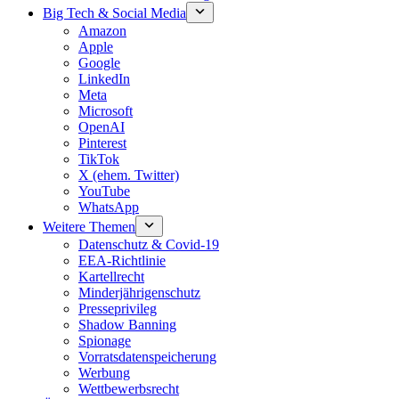
Big Tech & Social Media
Amazon
Apple
Google
LinkedIn
Meta
Microsoft
OpenAI
Pinterest
TikTok
X (ehem. Twitter)
YouTube
WhatsApp
Weitere Themen
Datenschutz & Covid-19
EEA-Richtlinie
Kartellrecht
Minderjährigenschutz
Presseprivileg
Shadow Banning
Spionage
Vorratsdatenspeicherung
Werbung
Wettbewerbsrecht