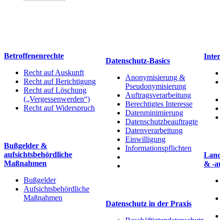
Datenschutz
Betroffenenrechte
Inte
Datenschutz-Basics
Recht auf Auskunft
Anonymisierung &
Recht auf Berichtigung
Pseudonymisierung
Recht auf Löschung
Auftragsverarbeitung
(„Vergessenwerden“)
Berechtigtes Interesse
Recht auf Widerspruch
Datenminimierung
Datenschutzbeauftragte
Datenverarbeitung
Einwilligung
Bußgelder &
Informationspflichten
aufsichtsbehördliche
Land
Maßnahmen
& -a
Bußgelder
Aufsichtsbehördliche
Maßnahmen
Datenschutz in der Praxis