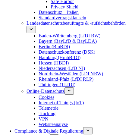
Safe Harbor
Privacy Shield
Datenschutz – Italien
Standardvertragsklauseln
Landesdatenschutzbeauftragte & -aufsichtsbehörden
Baden-Württemberg (LfDI BW)
Bayern (BayLfD & BayLDA)
Berlin (BlnBDI)
Datenschutzkonferenz (DSK)
Hamburg (HmbBfDI)
Hessen (HBDI)
Niedersachsen (LfD NI)
Nordrhein-Westfalen (LDI NRW)
Rheinland-Pfalz (LfDI RLP)
Thüringen (TLfDI)
Online-Datenschutz
Cookies
Internet of Things (IoT)
Telemetrie
Tracking
VPN
Websiteanalyse
Compliance & Digitale Regulierung