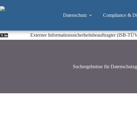
Zum
Inhalt
springen
Datenschutz
Compliance & Dig
Externer Informationssicherheitsbeauftragter (ISB-TÜ
Suchergebnisse für Datenschutz