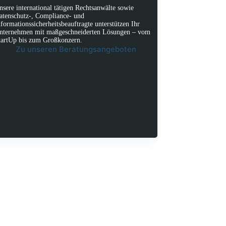
nsere international tätigen Rechtsanwälte sowie
atenschutz-, Compliance- und
nformationssicherheitsbeauftragte unterstützen Ihr
nternehmen mit maßgeschneiderten Lösungen – vom
tartUp bis zum Großkonzern.
Zu unseren Beratungsangeboten