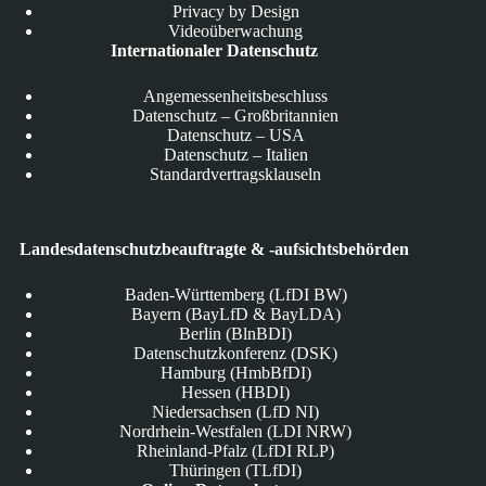
Privacy by Design
Videoüberwachung
Internationaler Datenschutz
Angemessenheitsbeschluss
Datenschutz – Großbritannien
Datenschutz – USA
Datenschutz – Italien
Standardvertragsklauseln
Landesdatenschutzbeauftragte & -aufsichtsbehörden
Baden-Württemberg (LfDI BW)
Bayern (BayLfD & BayLDA)
Berlin (BlnBDI)
Datenschutzkonferenz (DSK)
Hamburg (HmbBfDI)
Hessen (HBDI)
Niedersachsen (LfD NI)
Nordrhein-Westfalen (LDI NRW)
Rheinland-Pfalz (LfDI RLP)
Thüringen (TLfDI)