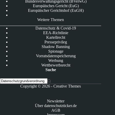
Bundesverwaltungsgericht (BVerwG)
Europäisches Gericht (EuG)
Europäischer Gerichtshof (EuGH)
Weitere Themen
Datenschutz & Covid-19
EEA-Richtlinie
Kartellrecht
Presseprivileg
Shadow Banning
Spionage
Vorratsdatenspeicherung
Werbung
Wettbewerbsrecht
Suche
K
Copyright © 2026 -
Creative Themes
e
i
n
Newsletter
e
Über datenschutzticker.de
E
AGB
r
Impressum