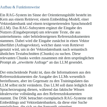
Aufbau & Funktionsweise
Ein RAG-System im Sinne der Orientierungshilfe besteht im
Kern aus einem Retriever, einem Embedding-Modell, einer
Vektordatenbank und einem textgenerierenden Sprachmodell
(LLM). Das RAG-Subsystem ergänzt die Eingabe des
Nutzers (Eingabeprompt) um relevante Texte, die aus
unternehmens- oder behördeneigenen Referenzdokumenten
stammen. Dabei wird die Eingabe zunächst in einen Vektor
überführt (Anfragevektor), welcher dann vom Retriever
genutzt wird, um in der Vektordatenbank nach semantisch
ähnlichen Textabschnitten (Chunks) zu suchen. Diese
relevanten Chunks werden zusammen mit dem ursprünglichen
Prompt als „erweiterte Anfrage“ an das LLM gesendet.
Der entscheidende Punkt ist, dass die Informationen aus den
Referenzdokumenten die Ausgabe des LLMs wesentlich
beeinflussen, aber im Gegensatz zu den Trainingsdaten das
LLM selbst nicht verändern. Das LLM soll dann lediglich der
Spracherzeugung dienen, während das faktische Wissen
idealerweise vollständig aus den Referenzdokumenten
stammt. Die DSK betrachtet exemplarisch RAG-Systeme mit
Embeddings und Vektordatenbanken, da diese eine Suche
ermöglichen, die sich an der Semantik orientiert.