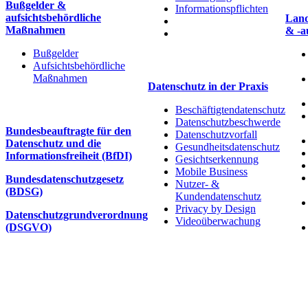
Bußgelder &
Informationspflichten
aufsichtsbehördliche
Land
Maßnahmen
& -a
Bußgelder
Aufsichtsbehördliche
Maßnahmen
Datenschutz in der Praxis
Beschäftigtendatenschutz
Datenschutzbeschwerde
Bundesbeauftragte für den
Datenschutzvorfall
Datenschutz und die
Gesundheitsdatenschutz
Informationsfreiheit (BfDI)
Gesichtserkennung
Mobile Business
Bundesdatenschutzgesetz
Nutzer- &
(BDSG)
Kundendatenschutz
Privacy by Design
Datenschutzgrundverordnung
Videoüberwachung
(DSGVO)