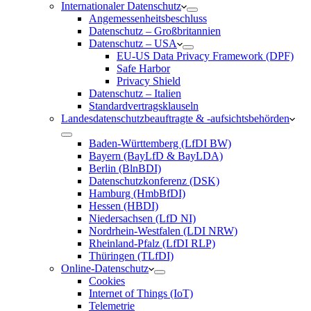
Internationaler Datenschutz
Angemessenheitsbeschluss
Datenschutz – Großbritannien
Datenschutz – USA
EU-US Data Privacy Framework (DPF)
Safe Harbor
Privacy Shield
Datenschutz – Italien
Standardvertragsklauseln
Landesdatenschutzbeauftragte & -aufsichtsbehörden
Baden-Württemberg (LfDI BW)
Bayern (BayLfD & BayLDA)
Berlin (BlnBDI)
Datenschutzkonferenz (DSK)
Hamburg (HmbBfDI)
Hessen (HBDI)
Niedersachsen (LfD NI)
Nordrhein-Westfalen (LDI NRW)
Rheinland-Pfalz (LfDI RLP)
Thüringen (TLfDI)
Online-Datenschutz
Cookies
Internet of Things (IoT)
Telemetrie