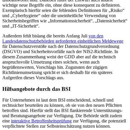
wichtige neue Begriffe ein, ohne diese konsequent zu definieren.
Exemplarisch hierfür seien die fehlenden Definitionen für „Risiko“
und „Cyberhygiene“ oder die uneinheitliche Verwendung von
Sicherheitsbegriffen wie „Informationssicherheit“, „Datensicherheit“
und „IT-Sicherheit“.
Außerdem fehlt bislang die bereits Anfang Juli
von den
Landesdatenschutzbehörden geforderten einheitlichen Meldewege
für Datenschutzverstöße nach der Datenschutzgrundverordnung
(DSGVO) und Sicherheitsvorfälle nach der NIS2-Richtlinie. In
diesem Zusammenhang weist der GDD aber auf die technisch
anspruchsvolle Umsetzung eines solchen, wenn auch
begrüßenswerten, Vorschlags hin. Zugunsten der zügigen
Richtlinienumsetzung spricht er sich deshalb für ein späteres
Aufgreifen dieses Vorschlags aus.
Hilfsangebote durch das BSI
Für Unternehmen ist laut dem BSI entscheidend, schnell und
rechtssicher beurteilen zu können, ob sie von den neuen Pflichten
betroffen sind. Hierfür stellt das BSI flankierende Unterstützungs-
und Beratungsangebote zur Verfügung. Die Behörde stellt zudem
eine
interaktive Betroffenheitsprüfung
zur Verfügung, die potenziell
verpflichtete Stellen zur Selbsteinschätzung nutzen können.