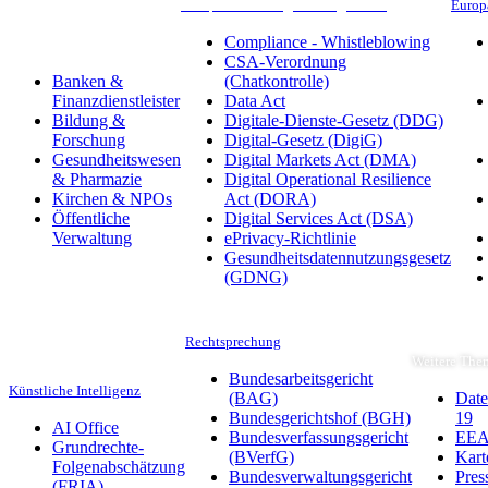
Compliance & Digitale Regulierung
Europ
Compliance - Whistleblowing
Branchen
CSA-Verordnung
Banken &
(Chatkontrolle)
Finanzdienstleister
Data Act
Bildung &
Digitale-Dienste-Gesetz (DDG)
Forschung
Digital-Gesetz (DigiG)
Gesundheitswesen
Digital Markets Act (DMA)
& Pharmazie
Digital Operational Resilience
Kirchen & NPOs
Act (DORA)
Öffentliche
Digital Services Act (DSA)
Verwaltung
ePrivacy-Richtlinie
Gesundheitsdatennutzungsgesetz
(GDNG)
Rechtsprechung
Weitere The
Bundesarbeitsgericht
Künstliche Intelligenz
(BAG)
Date
Bundesgerichtshof (BGH)
19
AI Office
Bundesverfassungsgericht
EEA-
Grundrechte-
(BVerfG)
Kart
Folgenabschätzung
Bundesverwaltungsgericht
Pres
(FRIA)