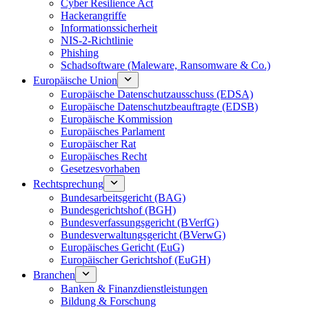
Cyber Resilience Act
Hackerangriffe
Informationssicherheit
NIS-2-Richtlinie
Phishing
Schadsoftware (Maleware, Ransomware & Co.)
Europäische Union
Europäische Datenschutzausschuss (EDSA)
Europäische Datenschutzbeauftragte (EDSB)
Europäische Kommission
Europäisches Parlament
Europäischer Rat
Europäisches Recht
Gesetzesvorhaben
Rechtsprechung
Bundesarbeitsgericht (BAG)
Bundesgerichtshof (BGH)
Bundesverfassungsgericht (BVerfG)
Bundesverwaltungsgericht (BVerwG)
Europäisches Gericht (EuG)
Europäischer Gerichtshof (EuGH)
Branchen
Banken & Finanzdienstleistungen
Bildung & Forschung