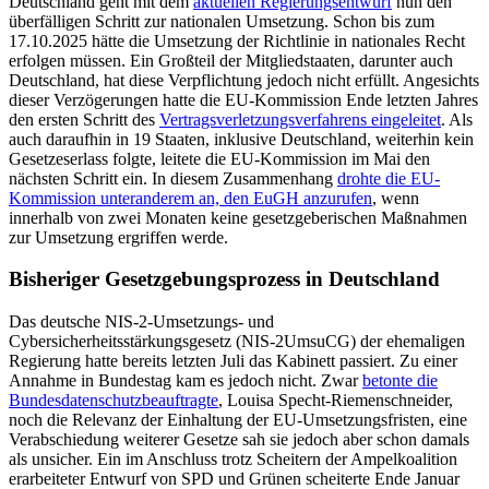
Deutschland geht mit dem
aktuellen Regierungsentwurf
nun den
überfälligen Schritt zur nationalen Umsetzung. Schon bis zum
17.10.2025 hätte die Umsetzung der Richtlinie in nationales Recht
erfolgen müssen. Ein Großteil der Mitgliedstaaten, darunter auch
Deutschland, hat diese Verpflichtung jedoch nicht erfüllt. Angesichts
dieser Verzögerungen hatte die EU-Kommission Ende letzten Jahres
den ersten Schritt des
Vertragsverletzungsverfahrens eingeleitet
. Als
auch daraufhin in 19 Staaten, inklusive Deutschland, weiterhin kein
Gesetzeserlass folgte, leitete die EU-Kommission im Mai den
nächsten Schritt ein. In diesem Zusammenhang
drohte die EU-
Kommission unteranderem an, den EuGH anzurufen
, wenn
innerhalb von zwei Monaten keine gesetzgeberischen Maßnahmen
zur Umsetzung ergriffen werde.
Bisheriger Gesetzgebungsprozess in Deutschland
Das deutsche NIS-2-Umsetzungs- und
Cybersicherheitsstärkungsgesetz (NIS-2UmsuCG) der ehemaligen
Regierung hatte bereits letzten Juli das Kabinett passiert. Zu einer
Annahme in Bundestag kam es jedoch nicht. Zwar
betonte die
Bundesdatenschutzbeauftragte
, Louisa Specht-Riemenschneider,
noch die Relevanz der Einhaltung der EU-Umsetzungsfristen, eine
Verabschiedung weiterer Gesetze sah sie jedoch aber schon damals
als unsicher. Ein im Anschluss trotz Scheitern der Ampelkoalition
erarbeiteter Entwurf von SPD und Grünen scheiterte Ende Januar