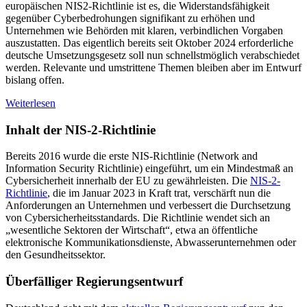
europäischen NIS2-Richtlinie ist es, die Widerstandsfähigkeit
gegenüber Cyberbedrohungen signifikant zu erhöhen und
Unternehmen wie Behörden mit klaren, verbindlichen Vorgaben
auszustatten. Das eigentlich bereits seit Oktober 2024 erforderliche
deutsche Umsetzungsgesetz soll nun schnellstmöglich verabschiedet
werden. Relevante und umstrittene Themen bleiben aber im Entwurf
bislang offen.
:
Weiterlesen
Regierungsentwurf
zur
Inhalt der NIS-2-Richtlinie
NIS2-
Umsetzung
Bereits 2016 wurde die erste NIS-Richtlinie (Network and
Information Security Richtlinie) eingeführt, um ein Mindestmaß an
Cybersicherheit innerhalb der EU zu gewährleisten. Die
NIS-2-
Richtlinie
, die im Januar 2023 in Kraft trat, verschärft nun die
Anforderungen an Unternehmen und verbessert die Durchsetzung
von Cybersicherheitsstandards. Die Richtlinie wendet sich an
„wesentliche Sektoren der Wirtschaft“, etwa an öffentliche
elektronische Kommunikationsdienste, Abwasserunternehmen oder
den Gesundheitssektor.
Überfälliger Regierungsentwurf