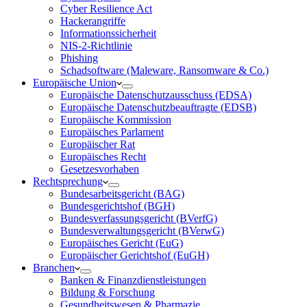
Cyber Resilience Act
Hackerangriffe
Informationssicherheit
NIS-2-Richtlinie
Phishing
Schadsoftware (Maleware, Ransomware & Co.)
Europäische Union
Europäische Datenschutzausschuss (EDSA)
Europäische Datenschutzbeauftragte (EDSB)
Europäische Kommission
Europäisches Parlament
Europäischer Rat
Europäisches Recht
Gesetzesvorhaben
Rechtsprechung
Bundesarbeitsgericht (BAG)
Bundesgerichtshof (BGH)
Bundesverfassungsgericht (BVerfG)
Bundesverwaltungsgericht (BVerwG)
Europäisches Gericht (EuG)
Europäischer Gerichtshof (EuGH)
Branchen
Banken & Finanzdienstleistungen
Bildung & Forschung
Gesundheitswesen & Pharmazie