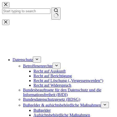
Zum
Inhalt
springen
Keine
Ergebnisse
Datenschutz
Betroffenenrechte
Recht auf Auskunft
Recht auf Berichtigung
Recht auf Löschung („Vergessenwerden“)
Recht auf Widerspruch
Bundesbeauftragte für den Datenschutz und die
Informationsfreiheit (BfDI)
Bundesdatenschutzgesetz (BDSG)
Bußgelder & aufsichtsbehördliche Maßnahmen
Bußgelder
Aufsichtsbehördliche Maßnahmen