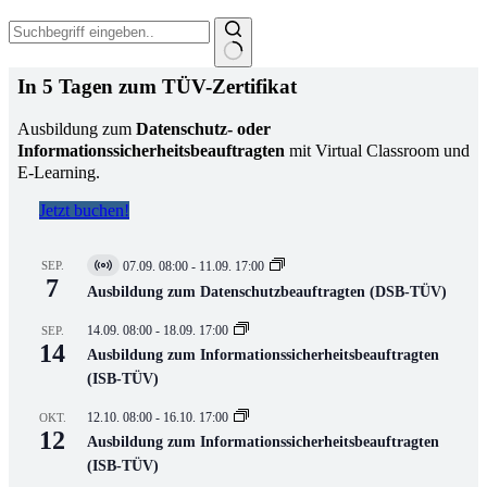
Keine
In 5 Tagen zum TÜV-Zertifikat
Ergebnisse
Ausbildung zum
Datenschutz- oder
Informationssicherheitsbeauftragten
mit Virtual Classroom und
E-Learning.
Jetzt buchen!
SEP.
07.09. 08:00
-
11.09. 17:00
Virtuell
7
Veranstaltung
Ausbildung zum Datenschutzbeauftragten (DSB-TÜV)
14.09. 08:00
-
18.09. 17:00
SEP.
14
Ausbildung zum Informationssicherheitsbeauftragten
(ISB-TÜV)
12.10. 08:00
-
16.10. 17:00
OKT.
12
Ausbildung zum Informationssicherheitsbeauftragten
(ISB-TÜV)