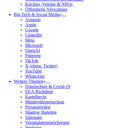
Kirchen, Vereine & NPOs
Öffentliche Verwaltung
Big Tech & Social Media
Amazon
Apple
Google
LinkedIn
Meta
Microsoft
OpenAI
Pinterest
TikTok
X (ehem. Twitter)
YouTube
WhatsApp
Weitere Themen
Datenschutz & Covid-19
EEA-Richtlinie
Kartellrecht
Minderjährigenschutz
Presseprivileg
Shadow Banning
Spionage
Vorratsdatenspeicherung
Werbung