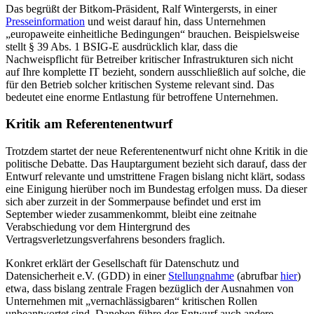
Das begrüßt der Bitkom-Präsident, Ralf Wintergersts, in einer
Presseinformation
und weist darauf hin, dass Unternehmen
„europaweite einheitliche Bedingungen“ brauchen. Beispielsweise
stellt § 39 Abs. 1 BSIG-E ausdrücklich klar, dass die
Nachweispflicht für Betreiber kritischer Infrastrukturen sich nicht
auf Ihre komplette IT bezieht, sondern ausschließlich auf solche, die
für den Betrieb solcher kritischen Systeme relevant sind. Das
bedeutet eine enorme Entlastung für betroffene Unternehmen.
Kritik am Referentenentwurf
Trotzdem startet der neue Referentenentwurf nicht ohne Kritik in die
politische Debatte. Das Hauptargument bezieht sich darauf, dass der
Entwurf relevante und umstrittene Fragen bislang nicht klärt, sodass
eine Einigung hierüber noch im Bundestag erfolgen muss. Da dieser
sich aber zurzeit in der Sommerpause befindet und erst im
September wieder zusammenkommt, bleibt eine zeitnahe
Verabschiedung vor dem Hintergrund des
Vertragsverletzungsverfahrens besonders fraglich.
Konkret erklärt der Gesellschaft für Datenschutz und
Datensicherheit e.V. (GDD) in einer
Stellungnahme
(abrufbar
hier
)
etwa, dass bislang zentrale Fragen bezüglich der Ausnahmen von
Unternehmen mit „vernachlässigbaren“ kritischen Rollen
unbeantwortet sind. Daneben führe der Entwurf auch andere