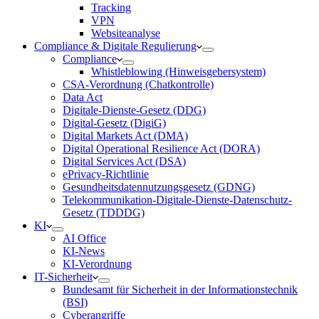
Tracking
VPN
Websiteanalyse
Compliance & Digitale Regulierung
Compliance
Whistleblowing (Hinweisgebersystem)
CSA-Verordnung (Chatkontrolle)
Data Act
Digitale-Dienste-Gesetz (DDG)
Digital-Gesetz (DigiG)
Digital Markets Act (DMA)
Digital Operational Resilience Act (DORA)
Digital Services Act (DSA)
ePrivacy-Richtlinie
Gesundheitsdatennutzungsgesetz (GDNG)
Telekommunikation-Digitale-Dienste-Datenschutz-
Gesetz (TDDDG)
KI
AI Office
KI-News
KI-Verordnung
IT-Sicherheit
Bundesamt für Sicherheit in der Informationstechnik
(BSI)
Cyberangriffe