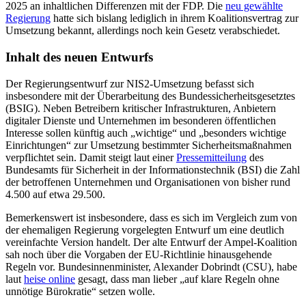
2025 an inhaltlichen Differenzen mit der FDP. Die
neu gewählte
Regierung
hatte sich bislang lediglich in ihrem Koalitionsvertrag zur
Umsetzung bekannt, allerdings noch kein Gesetz verabschiedet.
Inhalt des neuen Entwurfs
Der Regierungsentwurf zur NIS2-Umsetzung befasst sich
insbesondere mit der Überarbeitung des Bundessicherheitsgesetztes
(BSIG). Neben Betreibern kritischer Infrastrukturen, Anbietern
digitaler Dienste und Unternehmen im besonderen öffentlichen
Interesse sollen künftig auch „wichtige“ und „besonders wichtige
Einrichtungen“ zur Umsetzung bestimmter Sicherheitsmaßnahmen
verpflichtet sein. Damit steigt laut einer
Pressemitteilung
des
Bundesamts für Sicherheit in der Informationstechnik (BSI) die Zahl
der betroffenen Unternehmen und Organisationen von bisher rund
4.500 auf etwa 29.500.
Bemerkenswert ist insbesondere, dass es sich im Vergleich zum von
der ehemaligen Regierung vorgelegten Entwurf um eine deutlich
vereinfachte Version handelt. Der alte Entwurf der Ampel-Koalition
sah noch über die Vorgaben der EU-Richtlinie hinausgehende
Regeln vor. Bundesinnenminister, Alexander Dobrindt (CSU), habe
laut
heise online
gesagt, dass man lieber „auf klare Regeln ohne
unnötige Bürokratie“ setzen wolle.