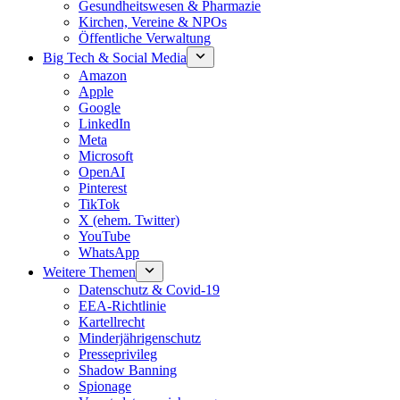
Gesundheitswesen & Pharmazie
Kirchen, Vereine & NPOs
Öffentliche Verwaltung
Big Tech & Social Media
Amazon
Apple
Google
LinkedIn
Meta
Microsoft
OpenAI
Pinterest
TikTok
X (ehem. Twitter)
YouTube
WhatsApp
Weitere Themen
Datenschutz & Covid-19
EEA-Richtlinie
Kartellrecht
Minderjährigenschutz
Presseprivileg
Shadow Banning
Spionage