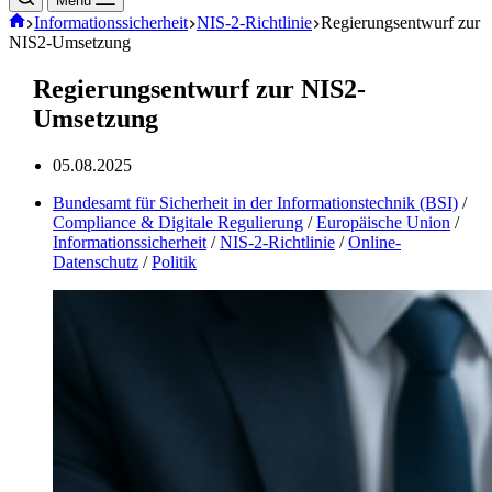
Menü
Start
Informationssicherheit
NIS-2-Richtlinie
Regierungsentwurf zur
NIS2-Umsetzung
Regierungsentwurf zur NIS2-
Umsetzung
05.08.2025
Bundesamt für Sicherheit in der Informationstechnik (BSI)
/
Compliance & Digitale Regulierung
/
Europäische Union
/
Informationssicherheit
/
NIS-2-Richtlinie
/
Online-
Datenschutz
/
Politik