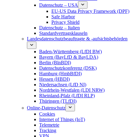
Datenschutz – USA
EU-US Data Privacy Framework (DPF)
Safe Harbor
Privacy Shield
Datenschutz – Italien
Standardvertragsklauseln
Landesdatenschutzbeauftragte & -aufsichtsbehörden
Baden-Württemberg (LfDI BW)
Bayern (BayLfD & BayLDA)
Berlin (BlnBDI)
Datenschutzkonferenz (DSK)
Hamburg (HmbBfDI)
Hessen (HBDI)
Niedersachsen (LfD NI)
Nordrhein-Westfalen (LDI NRW)
Rheinland-Pfalz (LfDI RLP)
Thüringen (TLfDI)
Online-Datenschutz
Cookies
Internet of Things (IoT)
Telemetrie
Tracking
VPN