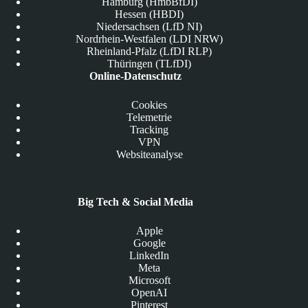
Hamburg (HmbBfDI)
Hessen (HBDI)
Niedersachsen (LfD NI)
Nordrhein-Westfalen (LDI NRW)
Rheinland-Pfalz (LfDI RLP)
Thüringen (TLfDI)
Online-Datenschutz
Cookies
Telemetrie
Tracking
VPN
Websiteanalyse
Big Tech & Social Media
Apple
Google
LinkedIn
Meta
Microsoft
OpenAI
Pinterest