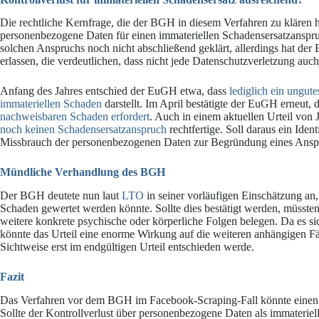
Die rechtliche Kernfrage, die der BGH in diesem Verfahren zu klären hat
personenbezogene Daten für einen immateriellen Schadensersatzanspru
solchen Anspruchs noch nicht abschließend geklärt, allerdings hat der
erlassen, die verdeutlichen, dass nicht jede Datenschutzverletzung auc
Anfang des Jahres entschied der EuGH etwa, dass
lediglich ein ungu
immateriellen Schaden
darstellt. Im April bestätigte der EuGH erneut,
nachweisbaren Schaden erfordert
. Auch in einem aktuellen Urteil von 
noch keinen Schadensersatzanspruch
rechtfertige. Soll daraus ein Ident
Missbrauch der personenbezogenen Daten zur Begründung eines Anspr
Mündliche Verhandlung des BGH
Der BGH deutete nun laut
LTO
in seiner vorläufigen Einschätzung an, d
Schaden gewertet werden könnte. Sollte dies bestätigt werden, müssten
weitere konkrete psychische oder körperliche Folgen belegen. Da es si
könnte das Urteil eine enorme Wirkung auf die weiteren anhängigen Fäl
Sichtweise erst im endgültigen Urteil entschieden werde.
Fazit
Das Verfahren vor dem BGH im Facebook-Scraping-Fall könnte einen w
Sollte der Kontrollverlust über personenbezogene Daten als immateriel