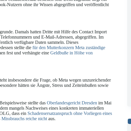
ok-Nutzern ohne ihr Wissen abgegriffen und veröffentlicht
runde. Damals hatten Dritte mit Hilfe des Contact Import
a Telefonnummern und E-Mail-Adressen, abgegriffen. Im
fentlich verfügbare Daten sammeln. Dieses
edessen stellte die
für den Mutterkonzern Meta zuständige
n fest und verhängte eine
Geldbuße in Höhe von
 steht insbesondere die Frage, ob Meta wegen unzureichender
esondere hätten sie Ängste, Stress und Zeiteinbußen sowie
 Beispielsweise stellte das
Oberlandesgericht Dresden
im Mai
tzdem mangels Nachweises eines konkreten immateriellen
s OLG, dass ein
Schadensersatzanspruch ohne Vorliegen eines
s Missbrauchs reiche nicht
aus.