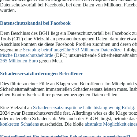
Datenschutzvorfall bei Facebook, bei dem Daten von Millionen Facebo
wurden.
Datenschutzskandal bei Facebook
Dem Beschluss des BGH liegt ein Datenschutzvorfall bei Facebook zug
Tools (CIT) eine Vielzahl an personenbezogenen Daten, darunter etw
Anschluss konnten sie diese Facebook-Profilen zuordnen und deren öf
sogenannte
Scraping betraf ungefähr 533 Millionen Datensätze
. Infolg
irische Datenschutzbehörde
(DPC) unzureichende Sicherheitsmaßnahme
265 Millionen Euro
gegen Meta.
Schadensersatzforderungen Betroffener
Dies führte zu einer Fülle an Klagen von Betroffenen. Im Mittelpunkt
Sicherheitsmaßnahmen immateriellen Schadensersatz leisten muss. Insb
einen Kontrollverlust ihrer personenbezogenen Daten erlitten.
Eine Vielzahl an
Schadensersatzansprüche hatte bislang wenig Erfolg
.
2024 zwar Datenschutzverstöße fest. Allerdings wies es die Klage tro
oder materiellen Schadens ab. Wie auch der EuGH jüngst, betonte da
konkreten Schadens
ausscheidet. Die bloße
abstrakte Möglichkeit eine
Kontrollverlust für immateriellen Schadensersatz ausreichend?