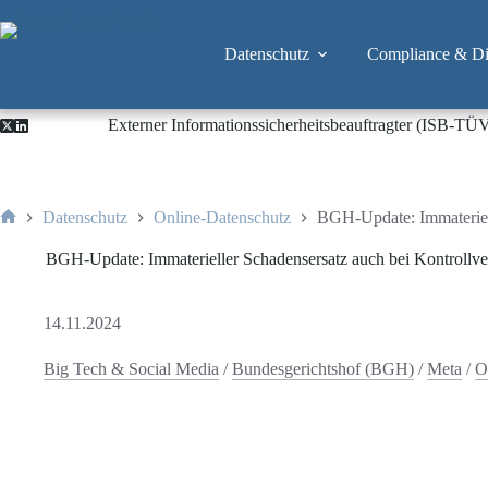
Zum
Inhalt
springen
Datenschutz
Compliance & Dig
Externer Informationssicherheitsbeauftragter (ISB-TÜ
Datenschutz
Online-Datenschutz
BGH-Update: Immateriell
Start
BGH-Update: Immaterieller Schadensersatz auch bei Kontrollve
14.11.2024
Big Tech & Social Media
/
Bundesgerichtshof (BGH)
/
Meta
/
O