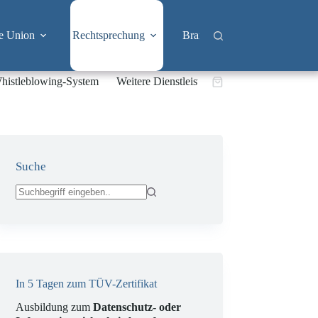
e Union
Rechtsprechung
Branchen
Big Tech & 
histleblowing-System
Weitere Dienstleistungen
Warenkorb
Suche
Keine
Ergebnisse
In 5 Tagen zum TÜV-Zertifikat
Ausbildung zum
Datenschutz- oder