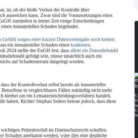
, ist, ob der bloße Verlust der Kontrolle über
ch ausreichen kann. Zwar sind die Voraussetzungen eines
 EuGH zumindest in letzter Zeit einige Entscheidungen
h einen immateriellen Schaden begründet.
tes Gefühl wegen einer kurzen Datenweitergabe noch keinen
 dass ein immaterieller Schaden einen
konkreten,
Juli 2024 stellte der EuGH fest, dass
allein ein Datendiebstahl
itätsdiebstahl gefolgt sein, müsse tatsächlich auch ein
uchs auf Schadensersatz dargelegt werden.
I
ass der Kontrollverlust selbst bereits als immaterieller
I
 Betroffene in vergleichbaren Fällen zukünftig nicht mehr
ch hierbei um ein Leitsatzentscheidungsverfahren handelt,
U
D
le haben. Richter Stephan Seiters betone jedoch, dass diese
I
U
S
ichtigen Präzedenzfall im Datenschutzrecht schaffen.
ler Schaden anerkannt werden, wäre dies eine deutliche