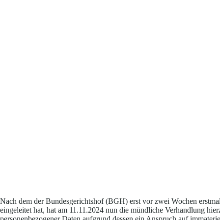
Nach dem der Bundesgerichtshof (BGH) erst vor zwei Wochen erstmal
eingeleitet hat, hat am 11.11.2024 nun die mündliche Verhandlung hier
personenbezogener Daten aufgrund dessen ein Anspruch auf immateriel