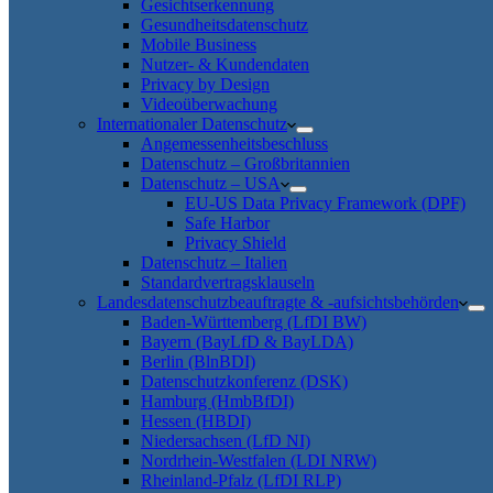
Gesichtserkennung
Gesundheitsdatenschutz
Mobile Business
Nutzer- & Kundendaten
Privacy by Design
Videoüberwachung
Internationaler Datenschutz
Angemessenheitsbeschluss
Datenschutz – Großbritannien
Datenschutz – USA
EU-US Data Privacy Framework (DPF)
Safe Harbor
Privacy Shield
Datenschutz – Italien
Standardvertragsklauseln
Landesdatenschutzbeauftragte & -aufsichtsbehörden
Baden-Württemberg (LfDI BW)
Bayern (BayLfD & BayLDA)
Berlin (BlnBDI)
Datenschutzkonferenz (DSK)
Hamburg (HmbBfDI)
Hessen (HBDI)
Niedersachsen (LfD NI)
Nordrhein-Westfalen (LDI NRW)
Rheinland-Pfalz (LfDI RLP)