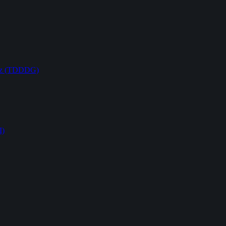
etz (TDDDG)
I)