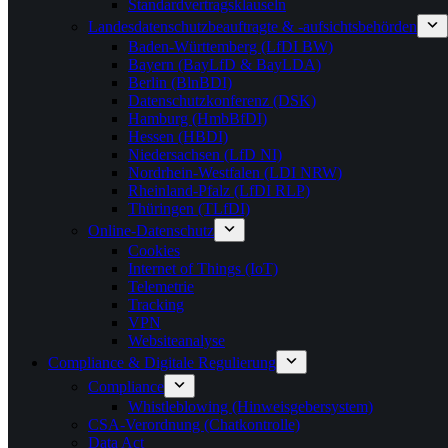
Standardvertragsklauseln
Landesdatenschutzbeauftragte & -aufsichtsbehörden
Baden-Württemberg (LfDI BW)
Bayern (BayLfD & BayLDA)
Berlin (BlnBDI)
Datenschutzkonferenz (DSK)
Hamburg (HmbBfDI)
Hessen (HBDI)
Niedersachsen (LfD NI)
Nordrhein-Westfalen (LDI NRW)
Rheinland-Pfalz (LfDI RLP)
Thüringen (TLfDI)
Online-Datenschutz
Cookies
Internet of Things (IoT)
Telemetrie
Tracking
VPN
Websiteanalyse
Compliance & Digitale Regulierung
Compliance
Whistleblowing (Hinweisgebersystem)
CSA-Verordnung (Chatkontrolle)
Data Act