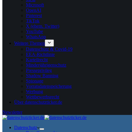
Microsoft
OpenAI
Pinterest
TikTok
X (ehem. Twitter)
YouTube
WhatsApp
Weitere Themen
Datenschutz & Covid-19
EEA-Richtlinie
Kartellrecht
Minderjährigenschutz
Presseprivileg
Shadow Banning
Spionage
Vorratsdatenspeicherung
Werbung
Wettbewerbsrecht
Über datenschutzticker.de
Newsletter
Datenschutz