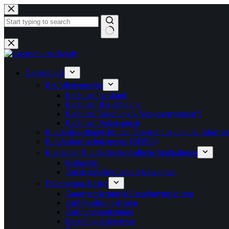
Zum
Inhalt
springen
Keine
Ergebnisse
Datenschutz
Betroffenenrechte
Recht auf Auskunft
Recht auf Berichtigung
Recht auf Löschung („Vergessenwerden“)
Recht auf Widerspruch
Bundesbeauftragte für den Datenschutz und die Informati
Bundesdatenschutzgesetz (BDSG)
Bußgelder & aufsichtsbehördliche Maßnahmen
Bußgelder
Aufsichtsbehördliche Maßnahmen
Datenschutz-Basics
Anonymisierung & Pseudonymisierung
Aufbewahrungsfristen
Auftragsverarbeitung
Berechtigtes Interesse