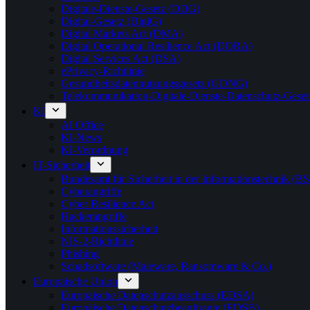
Digitale-Dienste-Gesetz (DDG)
Digital-Gesetz (DigiG)
Digital Markets Act (DMA)
Digital Operational Resilience Act (DORA)
Digital Services Act (DSA)
ePrivacy-Richtlinie
Gesundheitsdatennutzungsgesetz (GDNG)
Telekommunikation-Digitale-Dienste-Datenschutz-Ges
KI
AI Office
KI-News
KI-Verordnung
IT-Sicherheit
Bundesamt für Sicherheit in der Informationstechnik (BS
Cyberangriffe
Cyber Resilience Act
Hackerangriffe
Informationssicherheit
NIS-2-Richtlinie
Phishing
Schadsoftware (Maleware, Ransomware & Co.)
Europäische Union
Europäische Datenschutzausschuss (EDSA)
Europäische Datenschutzbeauftragte (EDSB)