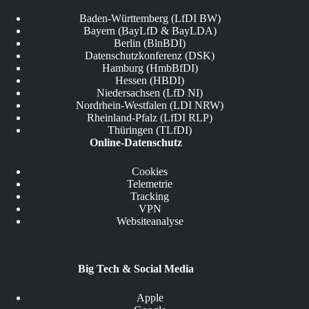
Baden-Württemberg (LfDI BW)
Bayern (BayLfD & BayLDA)
Berlin (BlnBDI)
Datenschutzkonferenz (DSK)
Hamburg (HmbBfDI)
Hessen (HBDI)
Niedersachsen (LfD NI)
Nordrhein-Westfalen (LDI NRW)
Rheinland-Pfalz (LfDI RLP)
Thüringen (TLfDI)
Online-Datenschutz
Cookies
Telemetrie
Tracking
VPN
Websiteanalyse
Big Tech & Social Media
Apple