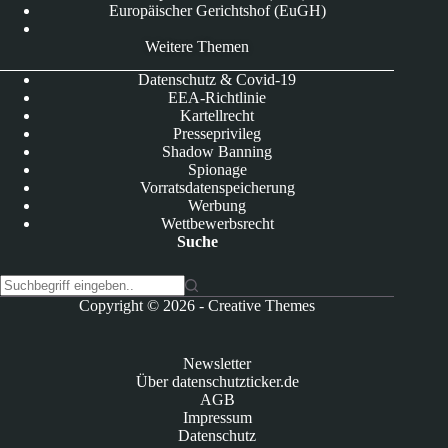
Europäischer Gerichtshof (EuGH)
Weitere Themen
Datenschutz & Covid-19
EEA-Richtlinie
Kartellrecht
Presseprivileg
Shadow Banning
Spionage
Vorratsdatenspeicherung
Werbung
Wettbewerbsrecht
Suche
K
Copyright © 2026 -
Creative Themes
e
i
n
Newsletter
e
Über datenschutzticker.de
E
AGB
r
Impressum
g
Datenschutz
e