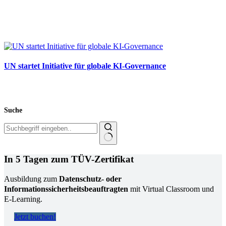
22.07.2026
UN startet Initiative für globale KI-Governance
21.07.2026
Suche
Keine
Ergebnisse
In 5 Tagen zum TÜV-Zertifikat
Ausbildung zum
Datenschutz- oder
Informationssicherheitsbeauftragten
mit Virtual Classroom und
E-Learning.
Jetzt buchen!