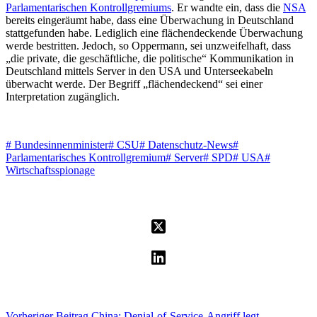
Parlamentarischen Kontrollgremiums
. Er wandte ein, dass die
NSA
bereits eingeräumt habe, dass eine Überwachung in Deutschland
stattgefunden habe. Lediglich eine flächendeckende Überwachung
werde bestritten. Jedoch, so Oppermann, sei unzweifelhaft, dass
„die private, die geschäftliche, die politische“ Kommunikation in
Deutschland mittels Server in den USA und Unterseekabeln
überwacht werde. Der Begriff „flächendeckend“ sei einer
Interpretation zugänglich.
#
Bundesinnenminister
#
CSU
#
Datenschutz-News
#
Parlamentarisches Kontrollgremium
#
Server
#
SPD
#
USA
#
Wirtschaftsspionage
Vorheriger
Beitrag
China: Denial-of-Service-Angriff legt