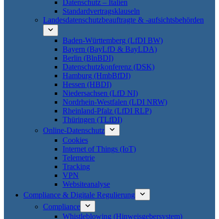
Datenschutz – Italien
Standardvertragsklauseln
Landesdatenschutzbeauftragte & -aufsichtsbehörden
Baden-Württemberg (LfDI BW)
Bayern (BayLfD & BayLDA)
Berlin (BlnBDI)
Datenschutzkonferenz (DSK)
Hamburg (HmbBfDI)
Hessen (HBDI)
Niedersachsen (LfD NI)
Nordrhein-Westfalen (LDI NRW)
Rheinland-Pfalz (LfDI RLP)
Thüringen (TLfDI)
Online-Datenschutz
Cookies
Internet of Things (IoT)
Telemetrie
Tracking
VPN
Websiteanalyse
Compliance & Digitale Regulierung
Compliance
Whistleblowing (Hinweisgebersystem)