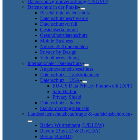
Datenschutzgrundverordnung (DSGVO)
Datenschutz in der Praxis
Beschäftigtendatenschutz
Datenschutzbeschwerde
Datenschutzvorfall
Gesichtserkennung
Gesundheitsdatenschutz
Mobile Business
Nutzer- & Kundendaten
Privacy by Design
Videoüberwachung
Internationaler Datenschutz
Angemessenheitsbeschluss
Datenschutz – Großbritannien
Datenschutz – USA
EU-US Data Privacy Framework (DPF)
Safe Harbor
Privacy Shield
Datenschutz – Italien
Standardvertragsklauseln
Landesdatenschutzbeauftragte & -aufsichtsbehörden
Baden-Württemberg (LfDI BW)
Bayern (BayLfD & BayLDA)
Berlin (BlnBDI)