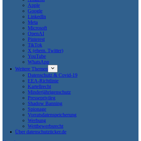
Apple
Google
LinkedIn
Meta
Microsoft
OpenAI
Pinterest
TikTok
X (ehem. Twitter)
YouTube
WhatsApp
Weitere Themen
Datenschutz & Covid-19
EEA-Richtlinie
Kartellrecht
Minderjährigenschutz
Presseprivileg
Shadow Banning
Spionage
Vorratsdatenspeicherung
Werbung
Wettbewerbsrecht
Über datenschutzticker.de