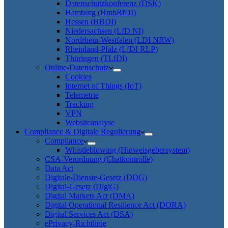
Datenschutzkonferenz (DSK)
Hamburg (HmbBfDI)
Hessen (HBDI)
Niedersachsen (LfD NI)
Nordrhein-Westfalen (LDI NRW)
Rheinland-Pfalz (LfDI RLP)
Thüringen (TLfDI)
Online-Datenschutz
Cookies
Internet of Things (IoT)
Telemetrie
Tracking
VPN
Websiteanalyse
Compliance & Digitale Regulierung
Compliance
Whistleblowing (Hinweisgebersystem)
CSA-Verordnung (Chatkontrolle)
Data Act
Digitale-Dienste-Gesetz (DDG)
Digital-Gesetz (DigiG)
Digital Markets Act (DMA)
Digital Operational Resilience Act (DORA)
Digital Services Act (DSA)
ePrivacy-Richtlinie