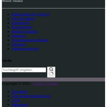
Weitere Themen
Datenschutz & Covid-19
EEA-Richtlinie
Kartellrecht
Presseprivileg
Shadow Banning
Spionage
Vorratsdatenspeicherung
Werbung
Wettbewerbsrecht
Suche
K
Copyright © 2026 -
Creative Themes
e
i
Newsletter
n
Über datenschutzticker.de
e
AGB
E
Impressum
r