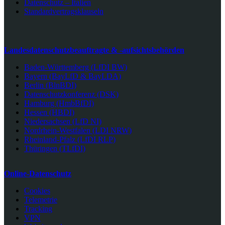
Datenschutz – Italien
Standardvertragsklauseln
Landesdatenschutzbeauftragte & -aufsichtsbehörden
Baden-Württemberg (LfDI BW)
Bayern (BayLfD & BayLDA)
Berlin (BlnBDI)
Datenschutzkonferenz (DSK)
Hamburg (HmbBfDI)
Hessen (HBDI)
Niedersachsen (LfD NI)
Nordrhein-Westfalen (LDI NRW)
Rheinland-Pfalz (LfDI RLP)
Thüringen (TLfDI)
Online-Datenschutz
Cookies
Telemetrie
Tracking
VPN