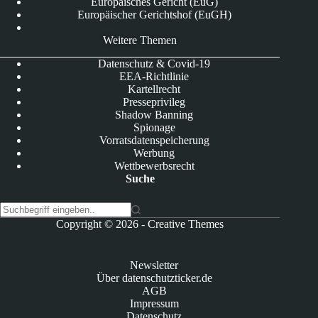
Europäisches Gericht (EuG)
Europäischer Gerichtshof (EuGH)
Weitere Themen
Datenschutz & Covid-19
EEA-Richtlinie
Kartellrecht
Presseprivileg
Shadow Banning
Spionage
Vorratsdatenspeicherung
Werbung
Wettbewerbsrecht
Suche
K
Copyright © 2026 -
Creative Themes
e
i
n
Newsletter
e
Über datenschutzticker.de
E
AGB
r
Impressum
g
Datenschutz