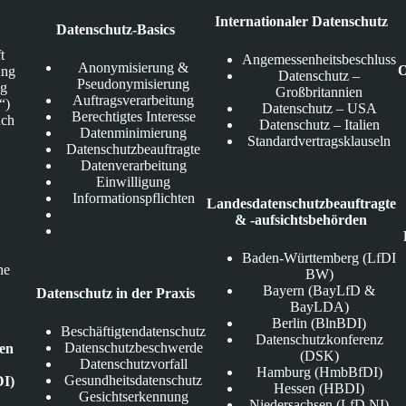
Internationaler Datenschutz
Datenschutz-Basics
t
Angemessenheitsbeschluss
Anonymisierung &
O
ung
Datenschutz –
Pseudonymisierung
ng
Großbritannien
Auftragsverarbeitung
“)
Datenschutz – USA
Berechtigtes Interesse
uch
Datenschutz – Italien
Datenminimierung
Standardvertragsklauseln
Datenschutzbeauftragte
Datenverarbeitung
Einwilligung
Informationspflichten
Landesdatenschutzbeauftragte
& -aufsichtsbehörden
Baden-Württemberg (LfDI
he
BW)
Bayern (BayLfD &
Datenschutz in der Praxis
BayLDA)
Berlin (BlnBDI)
Beschäftigtendatenschutz
Datenschutzkonferenz
Datenschutzbeschwerde
den
(DSK)
Datenschutzvorfall
Hamburg (HmbBfDI)
Gesundheitsdatenschutz
DI)
Hessen (HBDI)
Gesichtserkennung
Niedersachsen (LfD NI)