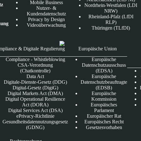
Mobile Business
tz
Nordrhein-Westfalen (LDI
Nutzer- &
NRW)
Kundendatenschutz
Rheinland-Pfalz (LfDI
Privacy by Design
RLP)
nung
Videoüberwachung
Thüringen (TLfDI)
pliance & Digitale Regulierung
Europäische Union
Compliance - Whistleblowing
Europäische
CSA-Verordnung
Datenschutzausschuss
(Chatkontrolle)
(EDSA)
Data Act
Europäische
Digitale-Dienste-Gesetz (DDG)
Datenschutzbeauftragte
Digital-Gesetz (DigiG)
(EDSB)
Digital Markets Act (DMA)
Europäische
Digital Operational Resilience
Kommission
Act (DORA)
Europäisches
Digital Services Act (DSA)
Parlament
ePrivacy-Richtlinie
Europäischer Rat
Gesundheitsdatennutzungsgesetz
Europäisches Recht
(GDNG)
Gesetzesvorhaben