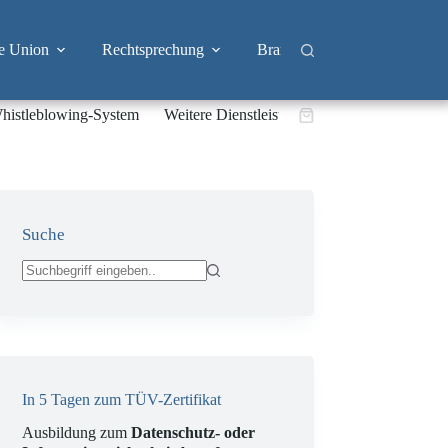
e Union
Rechtsprechung
Branchen
Big Tech & 
histleblowing-System
Weitere Dienstleistungen
Warenkorb
Suche
Keine
Ergebnisse
In 5 Tagen zum TÜV-Zertifikat
Ausbildung zum
Datenschutz- oder