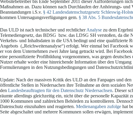
Websitebetreiber bis Ende September 2011 dieser Aufforderungen ni
Maßnahmen an. Dazu können nach Durchlaufen der Anhörungs- und Ver
Beanstandungen i.S.v.
§ 42 Landesdatenschutzgesetz Schleswig-Hols
kommen Untersagungsverfügungen gem.
§ 38 Abs. 5 Bundesdatensc
Das ULD ist nach technischer und rechtlicher
Analyse
zu dem Ergebnis
Telemediengesetz, das BDSG bzw. das LDSG SH verstoßen, da die Nu
Verkehrs- und Inhaltsdaten in die USA bedingt und eine qualifizierte 
Angebots („Reichweitenanalyse“) erfolgt. Wer einmal bei Facebook wa
er von dem Unternehmen zwei Jahre lang getrackt wird. Bei Facebook 
eine personifizierte Profilbildung vorgenommen, was gegen deutsches 
Nutzer erhalte weder eine hinreichende Information über den Umgang m
Formulierungen in den Nutzungsbedingungen und Datenschutzrichtlini
Update: Nach der massiven Kritik des ULD an den Fanpages und den 
öffentliche Stellen in Niedersachen ihre Teilnahme an dem sozialen Ne
den
Landesbeauftragten für den Datenschutz Niedersachsen
. Dieser s
räumte allerdings gleichzeitig ein, nicht über die personelle Kapazitä
1000 Kommunen und zahlreichen Behörden zu kontrollieren. Dennoch füh
Datenschutz einzuhalten und reagierten.
Medienangaben zufolge
hat be
Seite abgeschaltet und mehrere Kommunen sollen erwägen, implementier