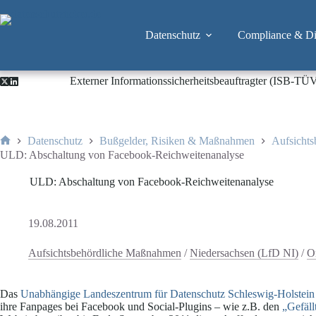
Zum
Inhalt
springen
Datenschutz
Compliance & Dig
Externer Informationssicherheitsbeauftragter (ISB-TÜ
Datenschutz
Bußgelder, Risiken & Maßnahmen
Aufsicht
Start
ULD: Abschaltung von Facebook-Reichweitenanalyse
ULD: Abschaltung von Facebook-Reichweitenanalyse
19.08.2011
Aufsichtsbehördliche Maßnahmen
/
Niedersachsen (LfD NI)
/
O
Das
Unabhängige Landeszentrum für Datenschutz Schleswig-Holstei
ihre Fanpages bei Facebook und Social-Plugins – wie z.B. den
„Gefäll