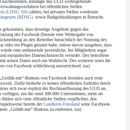
cht nachkommen, kündigte das ULD weitergehende
waltungsverfahren bei öffentlichen Stellen
tein (LDSG SH)
zählen, bei privaten Stellen wiederum
hutzgesetz (BDSG)
sowie Bußgeldzahlungen in Betracht.
 gekommen, dass derartige Angebote gegen das
tzung der Facebook-Dienste eine Weitergabe von
Rückmeldung an den Betreiber hinsichtlich der Nutzung des
r oder ein Plugin genutzt habe, müsse davon ausgehen, dass
würde eine umfassende persönliche, bei Mitgliedern sogar
und europäisches Datenschutzrecht verstoße. Der betroffene
it seinen Daten noch ein Wahlrecht. Des weiteren seien die
en von Facebook schlichtweg unzureichend. (sa)
„Gefällt-mir“-Buttons von Facebook beenden auch erste
tzwerk. Dafür bedurfte es keines öffentlichen Aufrufes durch
chloss sich zwar explizit der Rechtsauffassung des ULD an,
t zu verfügen, um die rund 300.000 Unternehmen, mehr als
len sich viele öffentliche Stellen verpflichtet, den
ispielsweise bereits der
Landkreis Friesland
seine Facebook-
te „Gefällt-mir“-Buttons zu entfernen. (sa)