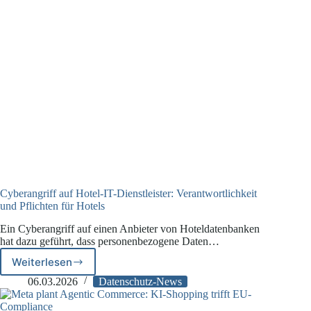
die
Unternehmenspraxis
Cyberangriff auf Hotel-IT-Dienstleister: Verantwortlichkeit
und Pflichten für Hotels
Ein Cyberangriff auf einen Anbieter von Hoteldatenbanken
hat dazu geführt, dass personenbezogene Daten…
Weiterlesen
Cyberangriff
auf
06.03.2026
Datenschutz-News
Hotel-
IT-