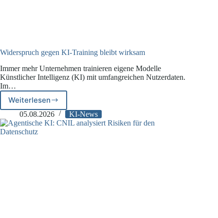
Widerspruch gegen KI-Training bleibt wirksam
Immer mehr Unternehmen trainieren eigene Modelle
Künstlicher Intelligenz (KI) mit umfangreichen Nutzerdaten.
Im…
Weiterlesen
Widerspruch
gegen
05.08.2026
KI-News
KI-
Training
bleibt
wirksam