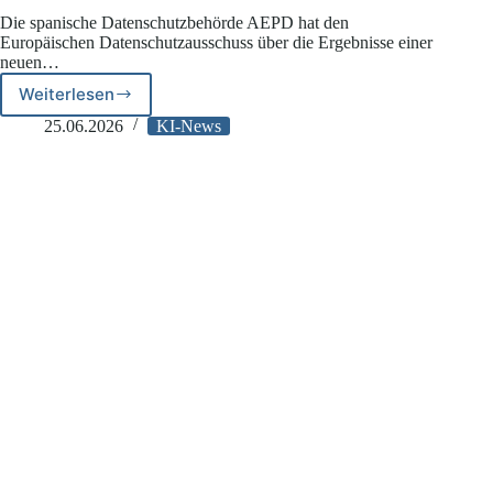
Die spanische Datenschutzbehörde AEPD hat den
Europäischen Datenschutzausschuss über die Ergebnisse einer
neuen…
Weiterlesen
AEPD
warnt
25.06.2026
KI-News
vor
Datenabfluss
ganzer
Chats
bei
KI-
Diensten