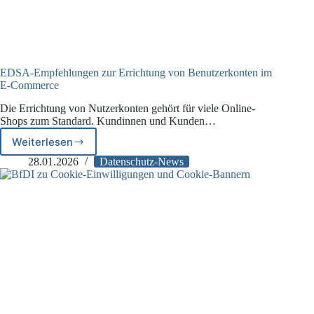
EDSA-Empfehlungen zur Errichtung von Benutzerkonten im
E-Commerce
Die Errichtung von Nutzerkonten gehört für viele Online-
Shops zum Standard. Kundinnen und Kunden…
Weiterlesen
EDSA-
Empfehlungen
28.01.2026
Datenschutz-News
zur
Errichtung
von
Benutzerkonten
im
E-
Commerce