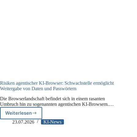
Risiken agentischer KI-Browser: Schwachstelle ermöglicht
Weitergabe von Daten und Passwörtern
Die Browserlandschaft befindet sich in einem rasanten
Umbruch hin zu sogenannten agentischen KI-Browsern.…
Weiterlesen
Risiken
agentischer
23.07.2026
KI-News
KI-
Browser: