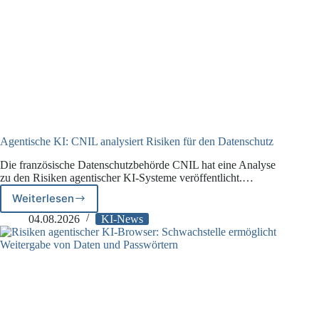
Agentische KI: CNIL analysiert Risiken für den Datenschutz
Die französische Datenschutzbehörde CNIL hat eine Analyse
zu den Risiken agentischer KI-Systeme veröffentlicht.…
Weiterlesen
Agentische
KI:
04.08.2026
KI-News
CNIL
analysiert
Risiken
für
den
Datenschutz