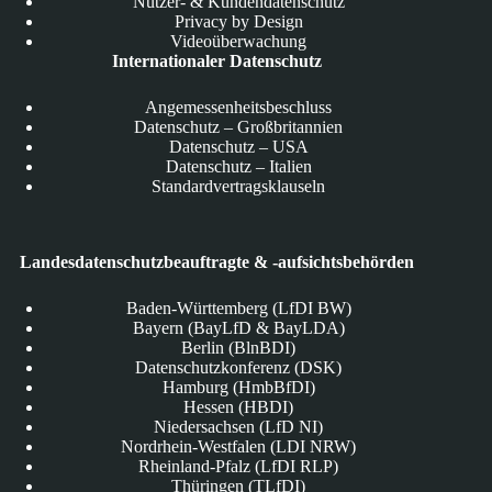
Nutzer- & Kundendatenschutz
Privacy by Design
Videoüberwachung
Internationaler Datenschutz
Angemessenheitsbeschluss
Datenschutz – Großbritannien
Datenschutz – USA
Datenschutz – Italien
Standardvertragsklauseln
Landesdatenschutzbeauftragte & -aufsichtsbehörden
Baden-Württemberg (LfDI BW)
Bayern (BayLfD & BayLDA)
Berlin (BlnBDI)
Datenschutzkonferenz (DSK)
Hamburg (HmbBfDI)
Hessen (HBDI)
Niedersachsen (LfD NI)
Nordrhein-Westfalen (LDI NRW)
Rheinland-Pfalz (LfDI RLP)
Thüringen (TLfDI)