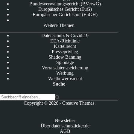
Bundesverwaltungsgericht (BVerwG)
Europäisches Gericht (EuG)
Europäischer Gerichtshof (EuGH)
Weitere Themen
Datenschutz & Covid-19
EEA-Richtlinie
Kartellrecht
Presseprivileg
Shadow Banning
Spionage
Vorratsdatenspeicherung
Werbung
Wettbewerbsrecht
Suche
K
Copyright © 2026 -
Creative Themes
e
i
n
Newsletter
e
Über datenschutzticker.de
E
AGB