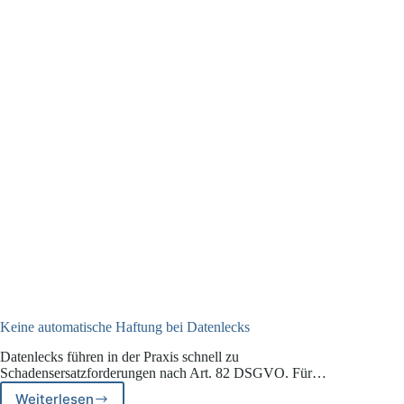
Schwachstelle
ermöglicht
Weitergabe
von
Daten
und
Passwörtern
Keine automatische Haftung bei Datenlecks
Datenlecks führen in der Praxis schnell zu
Schadensersatzforderungen nach Art. 82 DSGVO. Für…
Weiterlesen