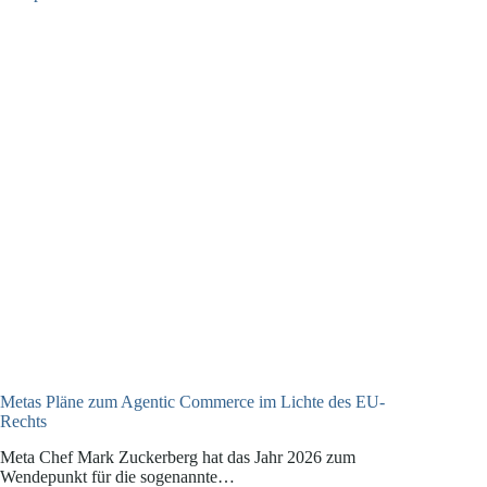
Dienstleister:
Verantwortlichkeit
und
Pflichten
für
Hotels
Metas Pläne zum Agentic Commerce im Lichte des EU-
Rechts
Meta Chef Mark Zuckerberg hat das Jahr 2026 zum
Wendepunkt für die sogenannte…