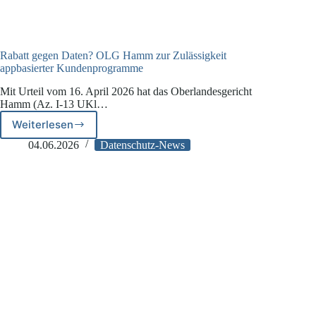
Rabatt gegen Daten? OLG Hamm zur Zulässigkeit
appbasierter Kundenprogramme
Mit Urteil vom 16. April 2026 hat das Oberlandesgericht
Hamm (Az. I-13 UKl…
Weiterlesen
Rabatt
gegen
04.06.2026
Datenschutz-News
Daten?
OLG
Hamm
zur
Zulässigkeit
appbasierter
Kundenprogramme