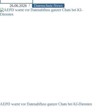
Keine
automatische
26.06.2026
Datenschutz-News
Haftung
bei
Datenlecks
AEPD warnt vor Datenabfluss ganzer Chats bei KI-Diensten