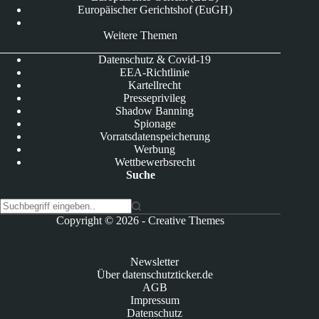
Europäischer Gerichtshof (EuGH)
Weitere Themen
Datenschutz & Covid-19
EEA-Richtlinie
Kartellrecht
Presseprivileg
Shadow Banning
Spionage
Vorratsdatenspeicherung
Werbung
Wettbewerbsrecht
Suche
K
Copyright © 2026 -
Creative Themes
e
i
n
Newsletter
e
Über datenschutzticker.de
E
AGB
r
Impressum
g
Datenschutz