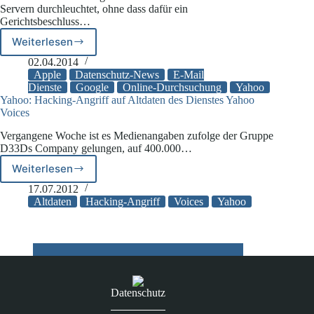
Servern durchleuchtet, ohne dass dafür ein
einen
Gerichtsbeschluss…
einfachen
Log-
Weiterlesen
E-
In
Mail-
02.04.2014
Anbieter
Apple
Datenschutz-News
E-Mail
behalten
Dienste
Google
Online-Durchsuchung
Yahoo
Yahoo: Hacking-Angriff auf Altdaten des Dienstes Yahoo
sich
Voices
Mitlesen
von
Vergangene Woche ist es Medienangaben zufolge der Gruppe
Nachrichten
D33Ds Company gelungen, auf 400.000…
vor
Weiterlesen
Yahoo:
Hacking-
17.07.2012
Angriff
Altdaten
Hacking-Angriff
Voices
Yahoo
auf
Altdaten
des
Dienstes
Yahoo
Voices
Datenschutz