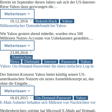
Bereits im September diesen Jahres sah sich der US-Internet-
betraf
Riese Yahoo dazu gezwungen die…
mehr
als
Weiterlesen
Yahoo
drei
meldet
19.12.2016
Rekord-Hack
Yahoo
Milliarden
abermals
Millionenfacher Datendiebstahl bei Yahoo
Nutzer
Rekord-
Wie Yahoo gestern abend mitteilte, wurden etwa 500
Hack
Millionen Nutzer-Accounts von Unbekannten gestohlen.…
auf
Nutzerkonten
Weiterlesen
Millionenfacher
Datendiebstahl
23.09.2016
bei
Datenschutz-
Yahoo
News
Diebstahl
Internet
Passwort
Yahoo
Yahoo: On-Demand-Passwörter für einen einfachen Log-In
Der Internet-Konzern Yahoo bietet künftig seinen US-
amerikanischen Nutzern ein neues Anmeldekonzept an, das
ohne die Eingabe…
Weiterlesen
Yahoo:
On-
16.03.2015
On-Demand-Passwort
Yahoo
Demand-
E-Mail-Anbieter behalten sich Mitlesen von Nachrichten vor
Passwörter
Medienberichten zufolge hat Microsoft E-Mails auf Hotmail-
für