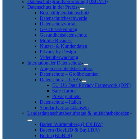
Datenschutzgrundverordnung (DSGVO)
Datenschutz in der Praxis
Beschäftigtendatenschutz
Datenschutzbeschwerde
Datenschutzvorfall
Gesichtserkennung
Gesundheitsdatenschutz
Mobile Business
Nutzer- & Kundendaten
Privacy by Design
Videoüberwachung
Internationaler Datenschutz
Angemessenheitsbeschluss
Datenschutz – Großbritannien
Datenschutz – USA
EU-US Data Privacy Framework (DPF)
Safe Harbor
Privacy Shield
Datenschutz – Italien
Standardvertragsklauseln
Landesdatenschutzbeauftragte & -aufsichtsbehörden
Baden-Württemberg (LfDI BW)
Bayern (BayLfD & BayLDA)
Berlin (BlnBDI)