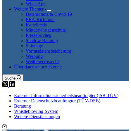
WhatsApp
Weitere Themen
Datenschutz & Covid-19
EEA-Richtlinie
Kartellrecht
Minderjährigenschutz
Presseprivileg
Shadow Banning
Spionage
Vorratsdatenspeicherung
Werbung
Wettbewerbsrecht
Über datenschutzticker.de
Suche
Externer Informationssicherheitsbeauftragter (ISB-TÜV)
Externer Datenschutzbeauftragter (TÜV-DSB)
Beratung
Whistleblowing-System
Weitere Dienstleistungen
Warenkorb