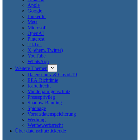
Apple
Google
LinkedIn
Meta
Microsoft
OpenAI
Pinterest
TikTok
X (ehem. Twitter)
YouTube
WhatsApp
Weitere Themen
Datenschutz & Covid-19
EEA-Richtlinie
Kartellrecht
Minderjährigenschutz
Presseprivileg
Shadow Banning
Spionage
Vorratsdatenspeicherung
Werbung
Wettbewerbsrecht
Über datenschutzticker.de