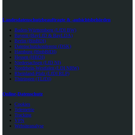
Landesdatenschutzbeauftragte & -aufsichtsbehörden
Baden-Württemberg (LfDI BW)
Bayern (BayLfD & BayLDA)
Berlin (BlnBDI)
Datenschutzkonferenz (DSK)
Hamburg (HmbBfDI)
Hessen (HBDI)
Niedersachsen (LfD NI)
Nordrhein-Westfalen (LDI NRW)
Rheinland-Pfalz (LfDI RLP)
Thüringen (TLfDI)
Online-Datenschutz
Cookies
Telemetrie
Tracking
VPN
Websiteanalyse