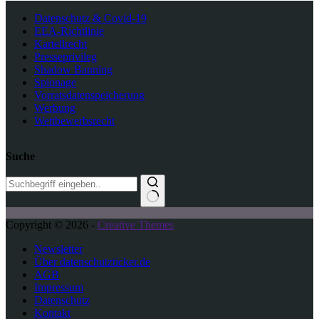
Datenschutz & Covid-19
EEA-Richtlinie
Kartellrecht
Presseprivileg
Shadow Banning
Spionage
Vorratsdatenspeicherung
Werbung
Wettbewerbsrecht
Suche
K
Copyright © 2026 -
Creative Themes
e
i
Newsletter
n
Über datenschutzticker.de
e
AGB
E
Impressum
r
Datenschutz
g
Kontakt
e