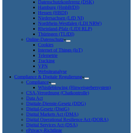
Datenschutzkonferenz (DSK)
Hamburg (HmbBfDI)
Hessen (HBDI)
Niedersachsen (LfD NI)
Nordrhein-Westfalen (LDI NRW)
Rheinland-Pfalz (LfDI RLP)
Thüringen (TLfDI)
Online-Datenschutz
Cookies
Internet of Things (IoT)
Telemetrie
Tracking
VPN
Websiteanalyse
Compliance & Digitale Regulierung
Compliance
Whistleblowing (Hinweisgebersystem)
CSA-Verordnung (Chatkontrolle)
Data Act
Digitale-Dienste-Gesetz (DDG)
Digital-Gesetz (DigiG)
Digital Markets Act (DMA)
Digital Operational Resilience Act (DORA)
Digital Services Act (DSA)
ePrivacy-Richtlinie