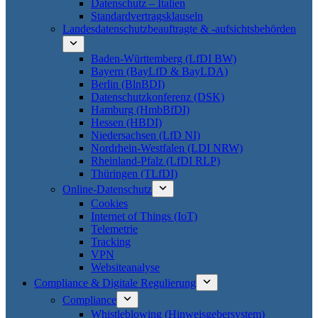
Datenschutz – Italien
Standardvertragsklauseln
Landesdatenschutzbeauftragte & -aufsichtsbehörden
Baden-Württemberg (LfDI BW)
Bayern (BayLfD & BayLDA)
Berlin (BlnBDI)
Datenschutzkonferenz (DSK)
Hamburg (HmbBfDI)
Hessen (HBDI)
Niedersachsen (LfD NI)
Nordrhein-Westfalen (LDI NRW)
Rheinland-Pfalz (LfDI RLP)
Thüringen (TLfDI)
Online-Datenschutz
Cookies
Internet of Things (IoT)
Telemetrie
Tracking
VPN
Websiteanalyse
Compliance & Digitale Regulierung
Compliance
Whistleblowing (Hinweisgebersystem)