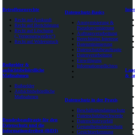
Betroffenenrechte
Inte
Datenschutz-Basics
Recht auf Auskunft
Anonymisierung &
Recht auf Berichtigung
Pseudonymisierung
Recht auf Löschung
Auftragsverarbeitung
(„Vergessenwerden“)
Berechtigtes Interesse
Recht auf Widerspruch
Datenminimierung
Datenschutzbeauftragte
Datenverarbeitung
Einwilligung
Bußgelder &
Informationspflichten
aufsichtsbehördliche
Land
Maßnahmen
& -a
Bußgelder
Aufsichtsbehördliche
Maßnahmen
Datenschutz in der Praxis
Beschäftigtendatenschutz
Datenschutzbeschwerde
Bundesbeauftragte für den
Datenschutzvorfall
Datenschutz und die
Gesundheitsdatenschutz
Informationsfreiheit (BfDI)
Gesichtserkennung