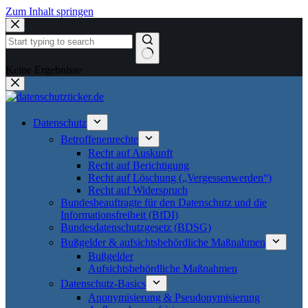
Zum Inhalt springen
Keine Ergebnisse
Datenschutz
Betroffenenrechte
Recht auf Auskunft
Recht auf Berichtigung
Recht auf Löschung („Vergessenwerden“)
Recht auf Widerspruch
Bundesbeauftragte für den Datenschutz und die
Informationsfreiheit (BfDI)
Bundesdatenschutzgesetz (BDSG)
Bußgelder & aufsichtsbehördliche Maßnahmen
Bußgelder
Aufsichtsbehördliche Maßnahmen
Datenschutz-Basics
Anonymisierung & Pseudonymisierung