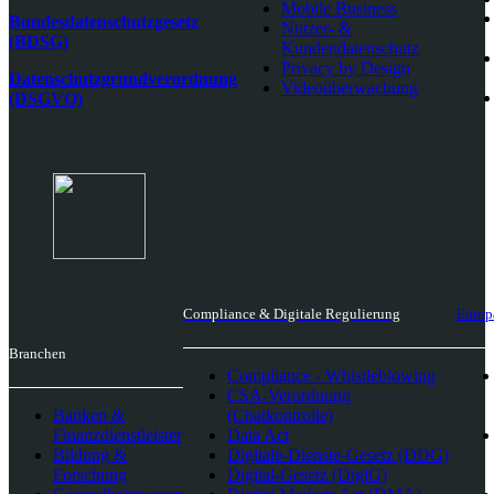
Mobile Business
Bundesdatenschutzgesetz
Nutzer- &
(BDSG)
Kundendatenschutz
Privacy by Design
Datenschutzgrundverordnung
Videoüberwachung
(DSGVO)
Compliance & Digitale Regulierung
Europ
Branchen
Compliance - Whistleblowing
CSA-Verordnung
Banken &
(Chatkontrolle)
Finanzdienstleister
Data Act
Bildung &
Digitale-Dienste-Gesetz (DDG)
Forschung
Digital-Gesetz (DigiG)