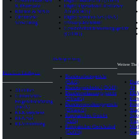
Gesundheitswesen
Digital Markets Act (DMA)
& Pharmazie
Digital Operational Resilience
Kirchen & NPOs
Act (DORA)
Öffentliche
Digital Services Act (DSA)
Verwaltung
ePrivacy-Richtlinie
Gesundheitsdatennutzungsgesetz
(GDNG)
Rechtsprechung
Weitere The
Künstliche Intelligenz
Bundesarbeitsgericht
(BAG)
Date
Bundesgerichtshof (BGH)
19
AI Office
Bundesverfassungsgericht
EEA-
Grundrechte-
(BVerfG)
Kart
Folgenabschätzung
Bundesverwaltungsgericht
Pres
(FRIA)
(BVerwG)
Sha
KI-Kompetenz
Europäisches Gericht
Spio
KI-News
(EuG)
Vorr
KI-Verordnung
Europäischer Gerichtshof
Wer
(EuGH)
Wett