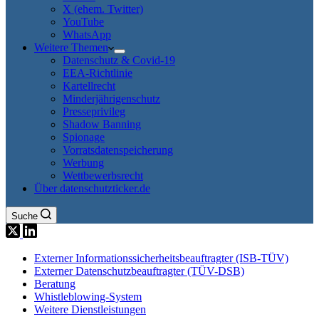
X (ehem. Twitter)
YouTube
WhatsApp
Weitere Themen
Datenschutz & Covid-19
EEA-Richtlinie
Kartellrecht
Minderjährigenschutz
Presseprivileg
Shadow Banning
Spionage
Vorratsdatenspeicherung
Werbung
Wettbewerbsrecht
Über datenschutzticker.de
Suche
Externer Informationssicherheitsbeauftragter (ISB-TÜV)
Externer Datenschutzbeauftragter (TÜV-DSB)
Beratung
Whistleblowing-System
Weitere Dienstleistungen