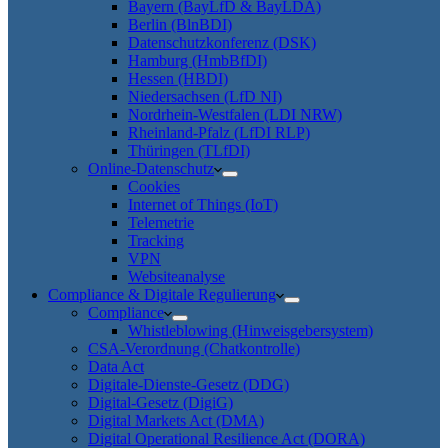
Bayern (BayLfD & BayLDA)
Berlin (BlnBDI)
Datenschutzkonferenz (DSK)
Hamburg (HmbBfDI)
Hessen (HBDI)
Niedersachsen (LfD NI)
Nordrhein-Westfalen (LDI NRW)
Rheinland-Pfalz (LfDI RLP)
Thüringen (TLfDI)
Online-Datenschutz
Cookies
Internet of Things (IoT)
Telemetrie
Tracking
VPN
Websiteanalyse
Compliance & Digitale Regulierung
Compliance
Whistleblowing (Hinweisgebersystem)
CSA-Verordnung (Chatkontrolle)
Data Act
Digitale-Dienste-Gesetz (DDG)
Digital-Gesetz (DigiG)
Digital Markets Act (DMA)
Digital Operational Resilience Act (DORA)