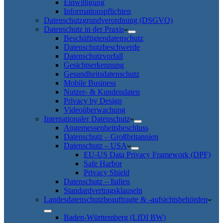
Einwilligung
Informationspflichten
Datenschutzgrundverordnung (DSGVO)
Datenschutz in der Praxis
Beschäftigtendatenschutz
Datenschutzbeschwerde
Datenschutzvorfall
Gesichtserkennung
Gesundheitsdatenschutz
Mobile Business
Nutzer- & Kundendaten
Privacy by Design
Videoüberwachung
Internationaler Datenschutz
Angemessenheitsbeschluss
Datenschutz – Großbritannien
Datenschutz – USA
EU-US Data Privacy Framework (DPF)
Safe Harbor
Privacy Shield
Datenschutz – Italien
Standardvertragsklauseln
Landesdatenschutzbeauftragte & -aufsichtsbehörden
Baden-Württemberg (LfDI BW)