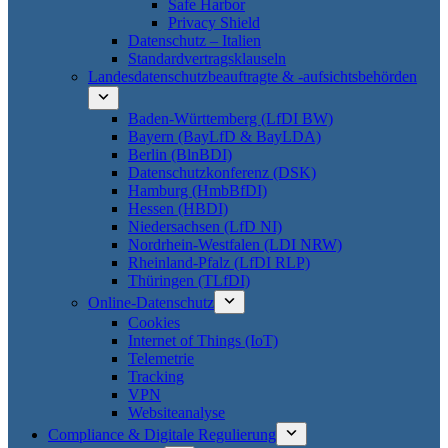
Safe Harbor
Privacy Shield
Datenschutz – Italien
Standardvertragsklauseln
Landesdatenschutzbeauftragte & -aufsichtsbehörden
Baden-Württemberg (LfDI BW)
Bayern (BayLfD & BayLDA)
Berlin (BlnBDI)
Datenschutzkonferenz (DSK)
Hamburg (HmbBfDI)
Hessen (HBDI)
Niedersachsen (LfD NI)
Nordrhein-Westfalen (LDI NRW)
Rheinland-Pfalz (LfDI RLP)
Thüringen (TLfDI)
Online-Datenschutz
Cookies
Internet of Things (IoT)
Telemetrie
Tracking
VPN
Websiteanalyse
Compliance & Digitale Regulierung