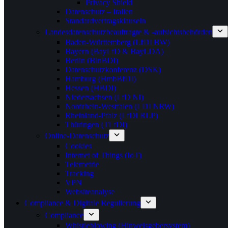
Privacy Shield
Datenschutz – Italien
Standardvertragsklauseln
Landesdatenschutzbeauftragte & -aufsichtsbehörden
Baden-Württemberg (LfDI BW)
Bayern (BayLfD & BayLDA)
Berlin (BlnBDI)
Datenschutzkonferenz (DSK)
Hamburg (HmbBfDI)
Hessen (HBDI)
Niedersachsen (LfD NI)
Nordrhein-Westfalen (LDI NRW)
Rheinland-Pfalz (LfDI RLP)
Thüringen (TLfDI)
Online-Datenschutz
Cookies
Internet of Things (IoT)
Telemetrie
Tracking
VPN
Websiteanalyse
Compliance & Digitale Regulierung
Compliance
Whistleblowing (Hinweisgebersystem)