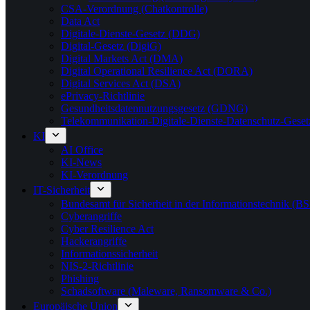
CSA-Verordnung (Chatkontrolle)
Data Act
Digitale-Dienste-Gesetz (DDG)
Digital-Gesetz (DigiG)
Digital Markets Act (DMA)
Digital Operational Resilience Act (DORA)
Digital Services Act (DSA)
ePrivacy-Richtlinie
Gesundheitsdatennutzungsgesetz (GDNG)
Telekommunikation-Digitale-Dienste-Datenschutz-Ges
KI
AI Office
KI-News
KI-Verordnung
IT-Sicherheit
Bundesamt für Sicherheit in der Informationstechnik (BS
Cyberangriffe
Cyber Resilience Act
Hackerangriffe
Informationssicherheit
NIS-2-Richtlinie
Phishing
Schadsoftware (Maleware, Ransomware & Co.)
Europäische Union