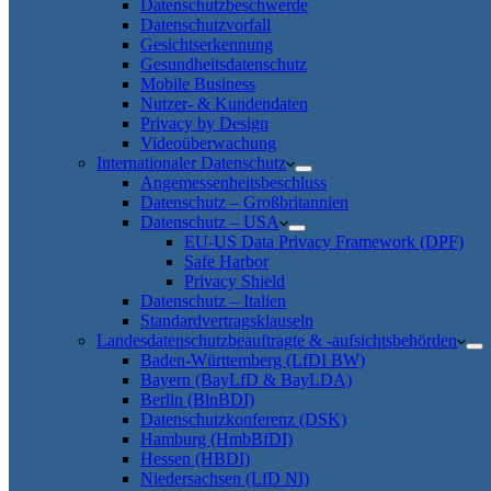
Datenschutzbeschwerde
Datenschutzvorfall
Gesichtserkennung
Gesundheitsdatenschutz
Mobile Business
Nutzer- & Kundendaten
Privacy by Design
Videoüberwachung
Internationaler Datenschutz
Angemessenheitsbeschluss
Datenschutz – Großbritannien
Datenschutz – USA
EU-US Data Privacy Framework (DPF)
Safe Harbor
Privacy Shield
Datenschutz – Italien
Standardvertragsklauseln
Landesdatenschutzbeauftragte & -aufsichtsbehörden
Baden-Württemberg (LfDI BW)
Bayern (BayLfD & BayLDA)
Berlin (BlnBDI)
Datenschutzkonferenz (DSK)
Hamburg (HmbBfDI)
Hessen (HBDI)
Niedersachsen (LfD NI)