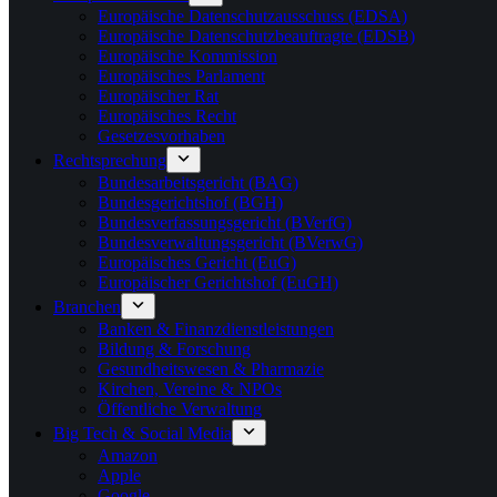
Europäische Datenschutzausschuss (EDSA)
Europäische Datenschutzbeauftragte (EDSB)
Europäische Kommission
Europäisches Parlament
Europäischer Rat
Europäisches Recht
Gesetzesvorhaben
Rechtsprechung
Bundesarbeitsgericht (BAG)
Bundesgerichtshof (BGH)
Bundesverfassungsgericht (BVerfG)
Bundesverwaltungsgericht (BVerwG)
Europäisches Gericht (EuG)
Europäischer Gerichtshof (EuGH)
Branchen
Banken & Finanzdienstleistungen
Bildung & Forschung
Gesundheitswesen & Pharmazie
Kirchen, Vereine & NPOs
Öffentliche Verwaltung
Big Tech & Social Media
Amazon
Apple
Google