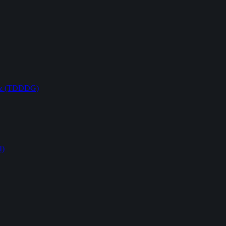
etz (TDDDG)
I)