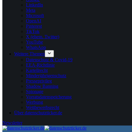
LinkedIn
Meta
Microsoft
OpenAI
Pinterest
TikTok
X (ehem. Twitter)
YouTube
WhatsApp
Weitere Themen
Datenschutz & Covid-19
EEA-Richtlinie
Kartellrecht
Minderjährigenschutz
Presseprivileg
Shadow Banning
Spionage
Vorratsdatenspeicherung
Werbung
Wettbewerbsrecht
Über datenschutzticker.de
Newsletter