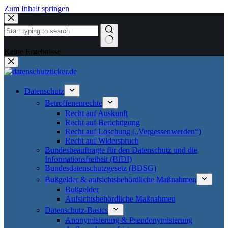
Zum Inhalt springen
Keine Ergebnisse
Datenschutz
Betroffenenrechte
Recht auf Auskunft
Recht auf Berichtigung
Recht auf Löschung („Vergessenwerden“)
Recht auf Widerspruch
Bundesbeauftragte für den Datenschutz und die
Informationsfreiheit (BfDI)
Bundesdatenschutzgesetz (BDSG)
Bußgelder & aufsichtsbehördliche Maßnahmen
Bußgelder
Aufsichtsbehördliche Maßnahmen
Datenschutz-Basics
Anonymisierung & Pseudonymisierung