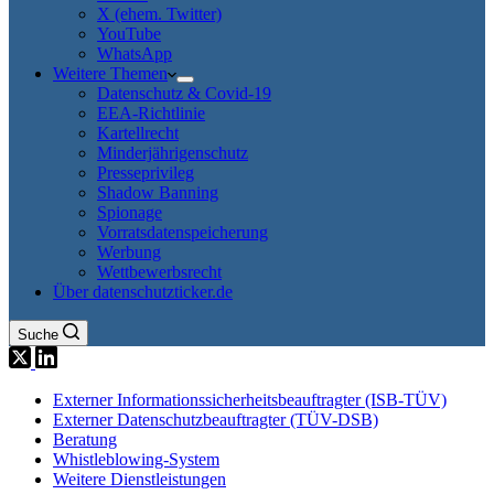
X (ehem. Twitter)
YouTube
WhatsApp
Weitere Themen
Datenschutz & Covid-19
EEA-Richtlinie
Kartellrecht
Minderjährigenschutz
Presseprivileg
Shadow Banning
Spionage
Vorratsdatenspeicherung
Werbung
Wettbewerbsrecht
Über datenschutzticker.de
Suche
Externer Informationssicherheitsbeauftragter (ISB-TÜV)
Externer Datenschutzbeauftragter (TÜV-DSB)
Beratung
Whistleblowing-System
Weitere Dienstleistungen