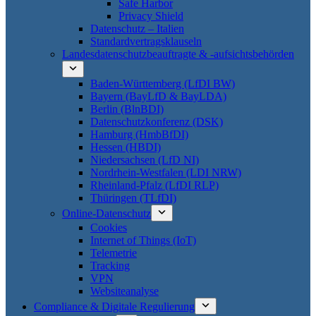
Safe Harbor
Privacy Shield
Datenschutz – Italien
Standardvertragsklauseln
Landesdatenschutzbeauftragte & -aufsichtsbehörden
Baden-Württemberg (LfDI BW)
Bayern (BayLfD & BayLDA)
Berlin (BlnBDI)
Datenschutzkonferenz (DSK)
Hamburg (HmbBfDI)
Hessen (HBDI)
Niedersachsen (LfD NI)
Nordrhein-Westfalen (LDI NRW)
Rheinland-Pfalz (LfDI RLP)
Thüringen (TLfDI)
Online-Datenschutz
Cookies
Internet of Things (IoT)
Telemetrie
Tracking
VPN
Websiteanalyse
Compliance & Digitale Regulierung