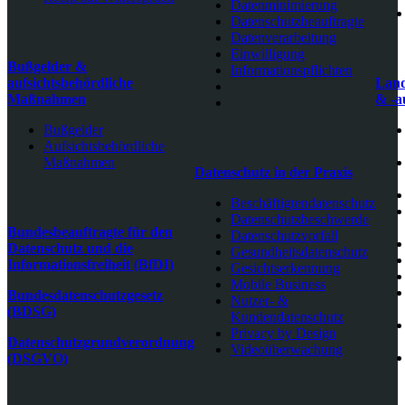
Datenminimierung
Datenschutzbeauftragte
Datenverarbeitung
Einwilligung
Bußgelder &
Informationspflichten
aufsichtsbehördliche
Land
Maßnahmen
& -a
Bußgelder
Aufsichtsbehördliche
Maßnahmen
Datenschutz in der Praxis
Beschäftigtendatenschutz
Datenschutzbeschwerde
Bundesbeauftragte für den
Datenschutzvorfall
Datenschutz und die
Gesundheitsdatenschutz
Informationsfreiheit (BfDI)
Gesichtserkennung
Mobile Business
Bundesdatenschutzgesetz
Nutzer- &
(BDSG)
Kundendatenschutz
Privacy by Design
Datenschutzgrundverordnung
Videoüberwachung
(DSGVO)