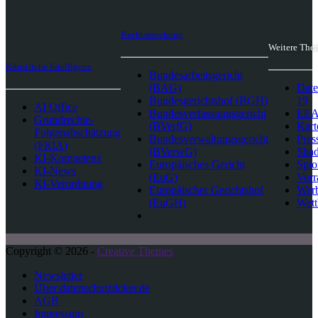
Rechtsprechung
Weitere The
Künstliche Intelligenz
Bundesarbeitsgericht
(BAG)
Date
Bundesgerichtshof (BGH)
19
AI Office
Bundesverfassungsgericht
EEA-
Grundrechte-
(BVerfG)
Kart
Folgenabschätzung
Bundesverwaltungsgericht
Pres
(FRIA)
(BVerwG)
Sha
KI-Kompetenz
Europäisches Gericht
Spio
KI-News
(EuG)
Vorr
KI-Verordnung
Europäischer Gerichtshof
Wer
(EuGH)
Wett
Copyright © 2026 -
Creative Themes
Newsletter
Über datenschutzticker.de
AGB
Impressum