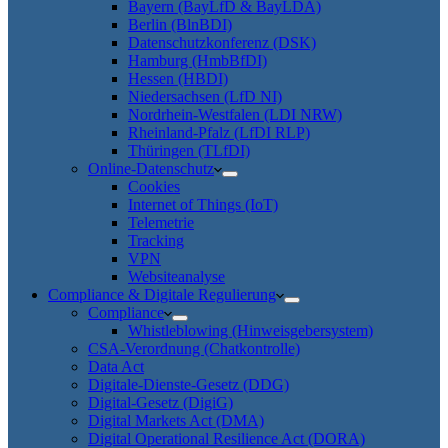
Bayern (BayLfD & BayLDA)
Berlin (BlnBDI)
Datenschutzkonferenz (DSK)
Hamburg (HmbBfDI)
Hessen (HBDI)
Niedersachsen (LfD NI)
Nordrhein-Westfalen (LDI NRW)
Rheinland-Pfalz (LfDI RLP)
Thüringen (TLfDI)
Online-Datenschutz
Cookies
Internet of Things (IoT)
Telemetrie
Tracking
VPN
Websiteanalyse
Compliance & Digitale Regulierung
Compliance
Whistleblowing (Hinweisgebersystem)
CSA-Verordnung (Chatkontrolle)
Data Act
Digitale-Dienste-Gesetz (DDG)
Digital-Gesetz (DigiG)
Digital Markets Act (DMA)
Digital Operational Resilience Act (DORA)