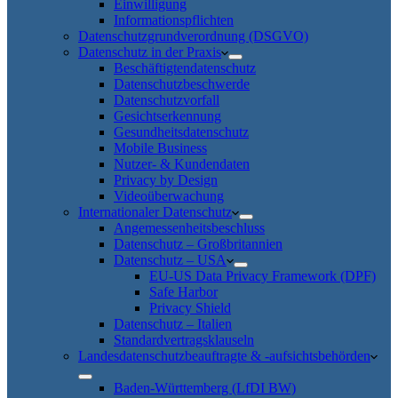
Einwilligung
Informationspflichten
Datenschutzgrundverordnung (DSGVO)
Datenschutz in der Praxis
Beschäftigtendatenschutz
Datenschutzbeschwerde
Datenschutzvorfall
Gesichtserkennung
Gesundheitsdatenschutz
Mobile Business
Nutzer- & Kundendaten
Privacy by Design
Videoüberwachung
Internationaler Datenschutz
Angemessenheitsbeschluss
Datenschutz – Großbritannien
Datenschutz – USA
EU-US Data Privacy Framework (DPF)
Safe Harbor
Privacy Shield
Datenschutz – Italien
Standardvertragsklauseln
Landesdatenschutzbeauftragte & -aufsichtsbehörden
Baden-Württemberg (LfDI BW)