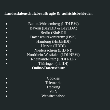
Landesdatenschutzbeauftragte & -aufsichtsbehörden
Baden-Württemberg (LfDI BW)
Bayern (BayLfD & BayLDA)
Berlin (BlnBDI)
Datenschutzkonferenz (DSK)
Hamburg (HmbBfDI)
Hessen (HBDI)
Niedersachsen (LfD NI)
Nordrhein-Westfalen (LDI NRW)
Rheinland-Pfalz (LfDI RLP)
Thüringen (TLfDI)
Online-Datenschutz
Cookies
Telemetrie
Tracking
VPN
Websiteanalyse