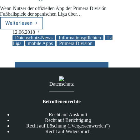
Wenn Nutzer der offiziellen App der Primera División
Fußballspiele der spanischen Liga über…
Weiterlesen
Primera
División-
12.06.2018
App
Datenschutz-News
Informationspflichten
La
hört
Liga
mobile Apps
Primera Division
Nutzer
ab
Datenschutz
Betroffenenrechte
Recht auf Auskunft
Recht auf Berichtigung
Recht auf Löschung („Vergessenwerden“)
Recht auf Widerspruch