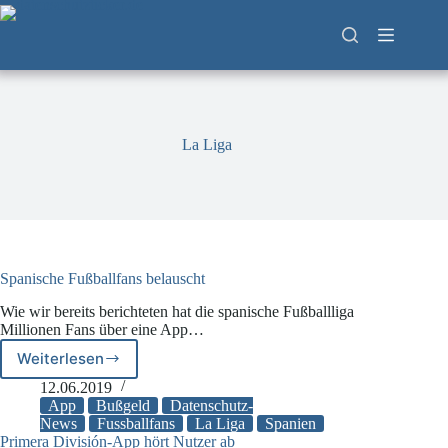
Zum
Inhalt
springen
La Liga
Spanische Fußballfans belauscht
Wie wir bereits berichteten hat die spanische Fußballliga
Millionen Fans über eine App…
Weiterlesen
Spanische
Fußballfans
12.06.2019
belauscht
App
Bußgeld
Datenschutz-
News
Fussballfans
La Liga
Spanien
Primera División-App hört Nutzer ab