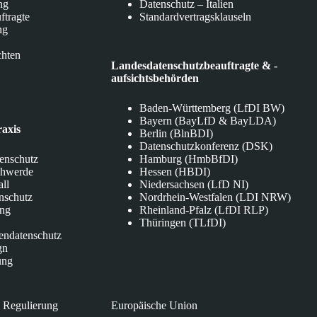
ng
Datenschutz – Italien
ftragte
Standardvertragsklauseln
ng
chten
Landesdatenschutzbeauftragte & -
aufsichtsbehörden
Baden-Württemberg (LfDI BW)
Bayern (BayLfD & BayLDA)
raxis
Berlin (BlnBDI)
Datenschutzkonferenz (DSK)
tenschutz
Hamburg (HmbBfDI)
chwerde
Hessen (HBDI)
all
Niedersachsen (LfD NI)
nschutz
Nordrhein-Westfalen (LDI NRW)
ung
Rheinland-Pfalz (LfDI RLP)
Thüringen (TLfDI)
endatenschutz
gn
ung
 Regulierung
Europäische Union