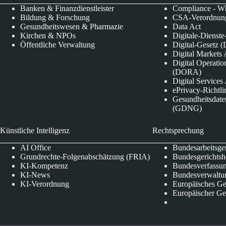
Banken & Finanzdienstleister
Compliance - Wh
Bildung & Forschung
CSA-Verordnung
Gesundheitswesen & Pharmazie
Data Act
Kirchen & NPOs
Digitale-Dienst
Öffentliche Verwaltung
Digital-Gesetz (
Digital Market
Digital Operatio
(DORA)
Digital Service
ePrivacy-Richtli
Gesundheitsdate
(GDNG)
Künstliche Intelligenz
Rechtsprechung
AI Office
Bundesarbeitsge
Grundrechte-Folgenabschätzung (FRIA)
Bundesgerichts
KI-Kompetenz
Bundesverfassun
KI-News
Bundesverwaltu
KI-Verordnung
Europäisches Ge
Europäischer Ge