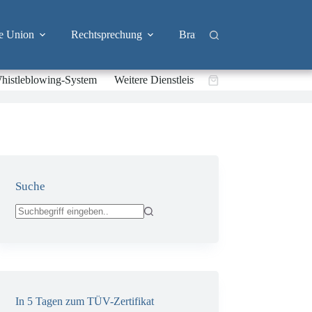
e Union
Rechtsprechung
Branchen
Big Tech & 
histleblowing-System
Weitere Dienstleistungen
Warenkorb
Suche
Keine
Ergebnisse
In 5 Tagen zum TÜV-Zertifikat