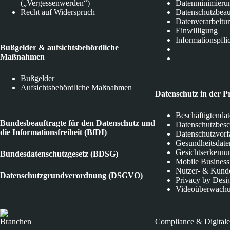
(„Vergessenwerden“)
Datenminimieru
Recht auf Widerspruch
Datenschutzbeau
Datenverarbeitu
Einwilligung
Informationspfli
Bußgelder & aufsichtsbehördliche
Maßnahmen
Bußgelder
Aufsichtsbehördliche Maßnahmen
Datenschutz in der P
Beschäftigtenda
Bundesbeauftragte für den Datenschutz und
Datenschutzbes
die Informationsfreiheit (BfDI)
Datenschutzvorf
Gesundheitsdate
Gesichtserkenn
Bundesdatenschutzgesetz (BDSG)
Mobile Business
Nutzer- & Kund
Datenschutzgrundverordnung (DSGVO)
Privacy by Desi
Videoüberwach
Branchen
Compliance & Digitale