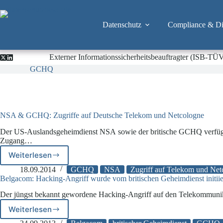
Zum
Inhalt
springen
Datenschutz
Compliance & Dig
Externer Informationssicherheitsbeauftragter (ISB-TÜ
GCHQ
NSA & GCHQ: Zugriffe auf Deutsche Telekom und Netcologne
Der US-Auslandsgeheimdienst NSA sowie der britische GCHQ verfüge
Zugang…
Weiterlesen
NSA
&
18.09.2014
GCHQ
NSA
Zugriff auf Telekom und Net
GCHQ:
Belgacom: Hacking-Angriff wurde vom britischen Geheimdienst initiie
Zugriffe
Der jüngst bekannt gewordene Hacking-Angriff auf den Telekommunik
auf
Deutsche
Weiterlesen
Belgacom:
Telekom
Hacking-