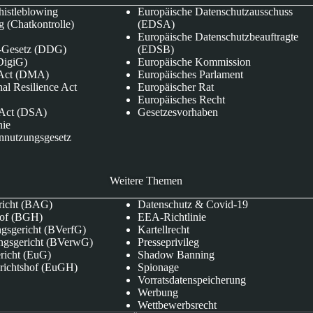
istleblowing
Europäische Datenschutzausschuss
 (Chatkontrolle)
(EDSA)
Europäische Datenschutzbeauftragte
e-Gesetz (DDG)
(EDSB)
DigiG)
Europäische Kommission
s Act (DMA)
Europäisches Parlament
nal Resilience Act
Europäischer Rat
Europäisches Recht
s Act (DSA)
Gesetzesvorhaben
nie
nnutzungsgesetz
Weitere Themen
richt (BAG)
Datenschutz & Covid-19
hof (BGH)
EEA-Richtlinie
gsgericht (BVerfG)
Kartellrecht
ngsgericht (BVerwG)
Presseprivileg
richt (EuG)
Shadow Banning
richtshof (EuGH)
Spionage
Vorratsdatenspeicherung
Werbung
Wettbewerbsrecht