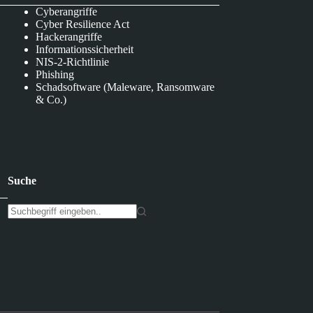
Cyberangriffe
Cyber Resilience Act
Hackerangriffe
Informationssicherheit
NIS-2-Richtlinie
Phishing
Schadsoftware (Maleware, Ransomware
& Co.)
Suche
K
e
i
n
e
E
r
g