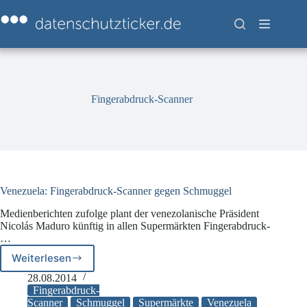
Zum
Inhalt
springen
Fingerabdruck-Scanner
Venezuela: Fingerabdruck-Scanner gegen Schmuggel
Medienberichten zufolge plant der venezolanische Präsident
Nicolás Maduro künftig in allen Supermärkten Fingerabdruck-
…
Weiterlesen
Venezuela:
Fingerabdruck-
28.08.2014
Scanner
Fingerabdruck-
gegen
Scanner
Schmuggel
Supermärkte
Venezuela