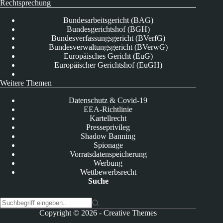
Rechtsprechung
Bundesarbeitsgericht (BAG)
Bundesgerichtshof (BGH)
Bundesverfassungsgericht (BVerfG)
Bundesverwaltungsgericht (BVerwG)
Europäisches Gericht (EuG)
Europäischer Gerichtshof (EuGH)
Weitere Themen
Datenschutz & Covid-19
EEA-Richtlinie
Kartellrecht
Presseprivileg
Shadow Banning
Spionage
Vorratsdatenspeicherung
Werbung
Wettbewerbsrecht
Suche
K
Copyright © 2026 -
Creative Themes
e