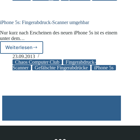
Schmuggel
iPhone 5s: Fingerabdruck-Scanner umgehbar
Nur kurz nach Erscheinen des neuen iPhone 5s ist es einem
unter dem…
Weiterlesen
iPhone
5s:
23.09.2013
Fingerabdruck-
Chaos Computer Club
Fingerabdruck-
Scanner
Scanner
Gefälschte Fingerabdrücke
iPhone 5s
umgehbar