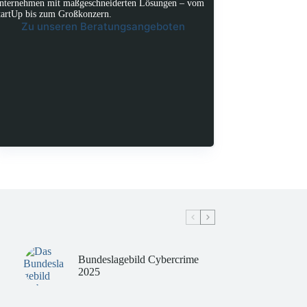
nternehmen mit maßgeschneiderten Lösungen – vom
tartUp bis zum Großkonzern.
Zu unseren Beratungsangeboten
Bundeslagebild Cybercrime
2025