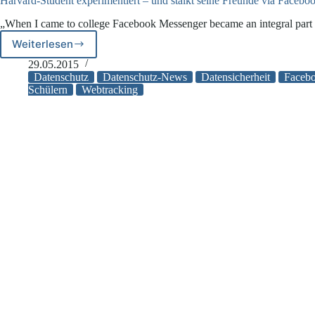
Harvard-Student experimentiert – und stalkt seine Freunde via Faceb
„When I came to college Facebook Messenger became an integral par
Weiterlesen
Harvard-
Student
29.05.2015
experimentiert
Datenschutz
Datenschutz-News
Datensicherheit
Faceb
–
Schülern
Webtracking
und
stalkt
seine
Freunde
via
Facebook
Messenger