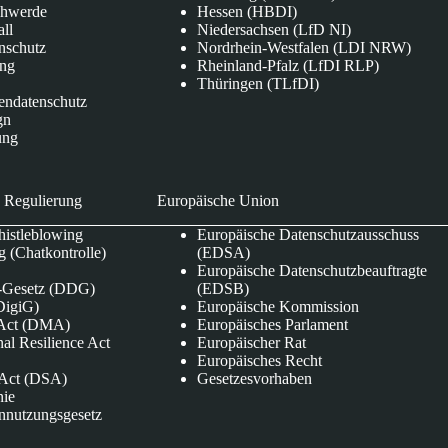
chwerde
Hessen (HBDI)
all
Niedersachsen (LfD NI)
nschutz
Nordrhein-Westfalen (LDI NRW)
ung
Rheinland-Pfalz (LfDI RLP)
Thüringen (TLfDI)
endatenschutz
gn
ung
 Regulierung
Europäische Union
istleblowing
Europäische Datenschutzausschuss
 (Chatkontrolle)
(EDSA)
Europäische Datenschutzbeauftragte
e-Gesetz (DDG)
(EDSB)
DigiG)
Europäische Kommission
s Act (DMA)
Europäisches Parlament
nal Resilience Act
Europäischer Rat
Europäisches Recht
s Act (DSA)
Gesetzesvorhaben
nie
nnutzungsgesetz