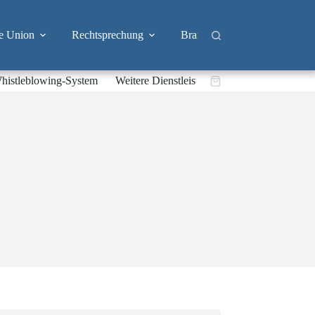
e Union
Rechtsprechung
Branchen
Big Tech & 
histleblowing-System
Weitere Dienstleistungen
Warenkorb