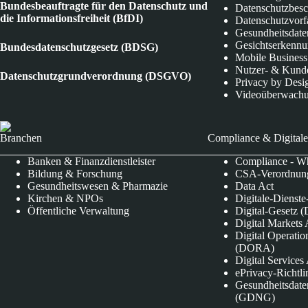
Bundesbeauftragte für den Datenschutz und
Datenschutzbes
die Informationsfreiheit (BfDI)
Datenschutzvorf
Gesundheitsdate
Gesichtserkenn
Bundesdatenschutzgesetz (BDSG)
Mobile Business
Nutzer- & Kund
Datenschutzgrundverordnung (DSGVO)
Privacy by Desi
Videoüberwach
Branchen
Compliance & Digitale
Banken & Finanzdienstleister
Compliance - Wh
Bildung & Forschung
CSA-Verordnung
Gesundheitswesen & Pharmazie
Data Act
Kirchen & NPOs
Digitale-Dienst
Öffentliche Verwaltung
Digital-Gesetz (
Digital Market
Digital Operatio
(DORA)
Digital Service
ePrivacy-Richtli
Gesundheitsdate
(GDNG)