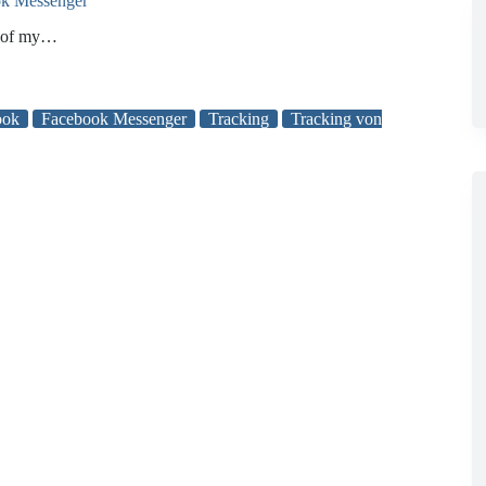
ook Messenger
t of my…
ook
Facebook Messenger
Tracking
Tracking von