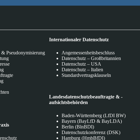
Internationaler Datenschutz
 & Pseudonymisierung
Angemessenheitsbeschluss
itung
Datenschutz – Großbritannien
eresse
Datenschutz – USA
ng
Datenschutz – Italien
ftragte
Standardvertragsklauseln
ng
chten
Landesdatenschutzbeauftragte & -
aufsichtsbehörden
Baden-Württemberg (LfDI BW)
Bayern (BayLfD & BayLDA)
raxis
Berlin (BlnBDI)
Datenschutzkonferenz (DSK)
tenschutz
Hamburg (HmbBfDI)