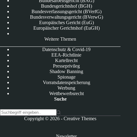
Bundesarbeitsgericht (BAG)
Bundesgerichtshof (BGH)
Bundesverfassungsgericht (BVerfG)
Bundesverwaltungsgericht (BVerwG)
Europäisches Gericht (EuG)
Europäischer Gerichtshof (EuGH)
Weitere Themen
Datenschutz & Covid-19
EEA-Richtlinie
Kartellrecht
Presseprivileg
Shadow Banning
Spionage
Vorratsdatenspeicherung
Werbung
Wettbewerbsrecht
Suche
K
Copyright © 2026 -
Creative Themes
e
i
n
Newsletter