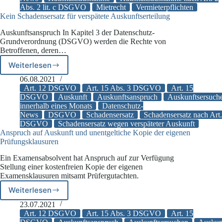
Abs. 2 lit. c DSGVO
Mietrecht
Vermieterpflichten
der
Kein Schadensersatz für verspätete Auskunftserteilung
Anwendungsbereich
der
Auskunftsanspruch In Kapitel 3 der Datenschutz-
DSGVO
Grundverordnung (DSGVO) werden die Rechte von
eröffnet
Betroffenen, deren…
sein
Weiterlesen
Kein
Schadensersatz
06.08.2021
für
Art. 12 DSGVO
Art. 15 Abs. 3 DSGVO
Art. 15
verspätete
DSGVO
Auskunft
Auskunftsanspruch
Auskunftsersuch
innerhalb eines Monats
Datenschutz-
Auskunftserteilung
News
DSGVO
Schadensersatz
Schadensersatz nach Art
DSGVO
Schadensersatz wegen verspäteter Auskunft
Anspruch auf Auskunft und unentgeltiche Kopie der eigenen
Prüfungsklausuren
Ein Examensabsolvent hat Anspruch auf zur Verfügung
Stellung einer kostenfreien Kopie der eigenen
Examensklausuren mitsamt Prüfergutachten.
Weiterlesen
Anspruch
auf
23.07.2021
Auskunft
Art. 12 DSGVO
Art. 15 Abs. 3 DSGVO
Art. 15