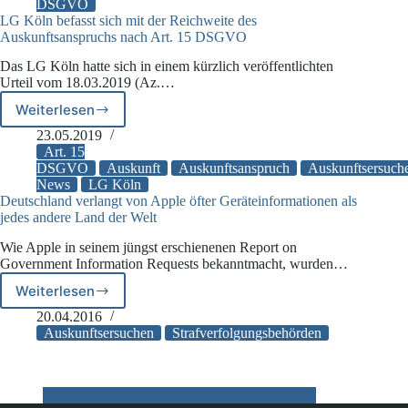
DSGVO
Euro
LG Köln befasst sich mit der Reichweite des
für
Auskunftsanspruchs nach Art. 15 DSGVO
Verstoß
gegen
Das LG Köln hatte sich in einem kürzlich veröffentlichten
das
Urteil vom 18.03.2019 (Az.…
Auskunftsrecht
Weiterlesen
LG
Köln
23.05.2019
befasst
Art. 15
sich
DSGVO
Auskunft
Auskunftsanspruch
Auskunftsersuch
News
LG Köln
mit
Deutschland verlangt von Apple öfter Geräteinformationen als
der
jedes andere Land der Welt
Reichweite
des
Wie Apple in seinem jüngst erschienenen Report on
Auskunftsanspruchs
Government Information Requests bekanntmacht, wurden…
nach
Art.
Weiterlesen
Deutschland
15
verlangt
20.04.2016
DSGVO
von
Auskunftsersuchen
Strafverfolgungsbehörden
Apple
öfter
Geräteinformationen
als