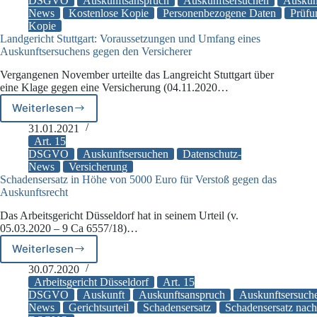
und
DSGVO
Auskunftsanspruch
Auskunftsersuchen
Auskunf
News
Kostenlose Kopie
Personenbezogene Daten
Prüfu
unentgeltiche
Kopie
Kopie
Landgericht Stuttgart: Voraussetzungen und Umfang eines
der
Auskunftsersuchens gegen den Versicherer
eigenen
Prüfungsklausuren
Vergangenen November urteilte das Langreicht Stuttgart über
eine Klage gegen eine Versicherung (04.11.2020…
Weiterlesen
Landgericht
Stuttgart:
31.01.2021
Voraussetzungen
Art. 15
und
DSGVO
Auskunftsersuchen
Datenschutz-
News
Versicherung
Umfang
Schadensersatz in Höhe von 5000 Euro für Verstoß gegen das
eines
Auskunftsrecht
Auskunftsersuchens
gegen
Das Arbeitsgericht Düsseldorf hat in seinem Urteil (v.
den
05.03.2020 – 9 Ca 6557/18)…
Versicherer
Weiterlesen
Schadensersatz
in
30.07.2020
Höhe
Arbeitsgericht Düsseldorf
Art. 15
von
DSGVO
Auskunft
Auskunftsanspruch
Auskunftsersuch
News
Gerichtsurteil
Schadensersatz
Schadensersatz nach
5000