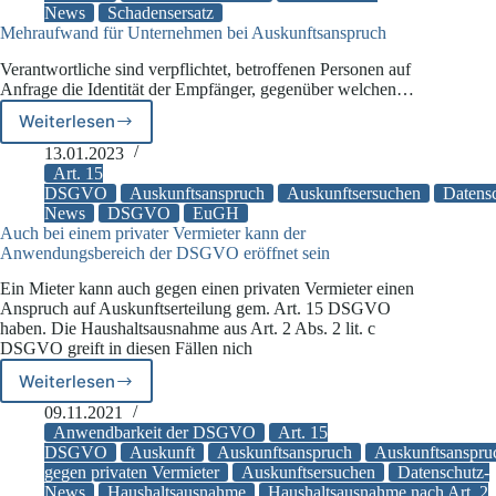
News
Schadensersatz
Schadensersatz
Mehraufwand für Unternehmen bei Auskunftsanspruch
Verantwortliche sind verpflichtet, betroffenen Personen auf
Anfrage die Identität der Empfänger, gegenüber welchen…
Weiterlesen
Mehraufwand
für
13.01.2023
Unternehmen
Art. 15
bei
DSGVO
Auskunftsanspruch
Auskunftsersuchen
Datens
News
DSGVO
EuGH
Auskunftsanspruch
Auch bei einem privater Vermieter kann der
Anwendungsbereich der DSGVO eröffnet sein
Ein Mieter kann auch gegen einen privaten Vermieter einen
Anspruch auf Auskunftserteilung gem. Art. 15 DSGVO
haben. Die Haushaltsausnahme aus Art. 2 Abs. 2 lit. c
DSGVO greift in diesen Fällen nich
Weiterlesen
Auch
bei
09.11.2021
einem
Anwendbarkeit der DSGVO
Art. 15
privater
DSGVO
Auskunft
Auskunftsanspruch
Auskunftsanspru
gegen privaten Vermieter
Auskunftsersuchen
Datenschutz-
Vermieter
News
Haushaltsausnahme
Haushaltsausnahme nach Art. 2
kann