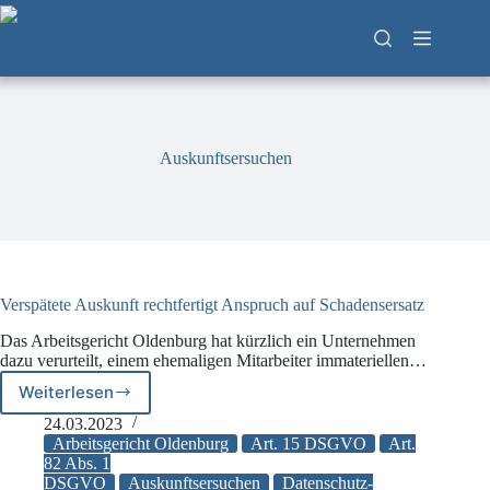
Zum
Inhalt
springen
Auskunftsersuchen
Verspätete Auskunft rechtfertigt Anspruch auf Schadensersatz
Das Arbeitsgericht Oldenburg hat kürzlich ein Unternehmen
dazu verurteilt, einem ehemaligen Mitarbeiter immateriellen…
Weiterlesen
Verspätete
Auskunft
24.03.2023
rechtfertigt
Arbeitsgericht Oldenburg
Art. 15 DSGVO
Art.
Anspruch
82 Abs. 1
DSGVO
Auskunftsersuchen
Datenschutz-
auf