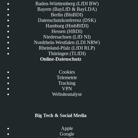
Baden-Württemberg (LfDI BW)
Bayern (BayLfD & BayLDA)
Berlin (BlnBDI)
Datenschutzkonferenz (DSK)
Hamburg (HmbBfDI)
Hessen (HBDI)
Niedersachsen (LfD NI)
Nordrhein-Westfalen (LDI NRW)
Rheinland-Pfalz (LfDI RLP)
Thüringen (TLfDI)
Online-Datenschutz
Cookies
Telemetrie
Tracking
VPN
Websiteanalyse
Big Tech & Social Media
Apple
Google