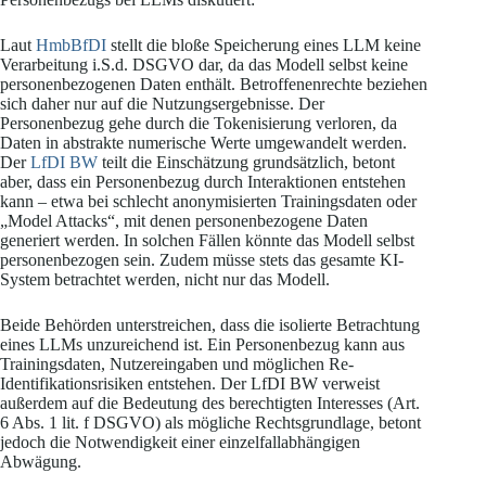
Laut
HmbBfDI
stellt die bloße Speicherung eines LLM keine
Verarbeitung i.S.d. DSGVO dar, da das Modell selbst keine
personenbezogenen Daten enthält. Betroffenenrechte beziehen
sich daher nur auf die Nutzungsergebnisse. Der
Personenbezug gehe durch die Tokenisierung verloren, da
Daten in abstrakte numerische Werte umgewandelt werden.
Der
LfDI BW
teilt die Einschätzung grundsätzlich, betont
aber, dass ein Personenbezug durch Interaktionen entstehen
kann – etwa bei schlecht anonymisierten Trainingsdaten oder
„Model Attacks“, mit denen personenbezogene Daten
generiert werden. In solchen Fällen könnte das Modell selbst
personenbezogen sein. Zudem müsse stets das gesamte KI-
System betrachtet werden, nicht nur das Modell.
Beide Behörden unterstreichen, dass die isolierte Betrachtung
eines LLMs unzureichend ist. Ein Personenbezug kann aus
Trainingsdaten, Nutzereingaben und möglichen Re-
Identifikationsrisiken entstehen. Der LfDI BW verweist
außerdem auf die Bedeutung des berechtigten Interesses (Art.
6 Abs. 1 lit. f DSGVO) als mögliche Rechtsgrundlage, betont
jedoch die Notwendigkeit einer einzelfallabhängigen
Abwägung.