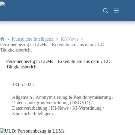
Zum
Inhalt
springen
Künstliche Intelligenz
KI-News
Start
Personenbezug in LLMs – Erkenntnisse aus dem ULD-
Tätigkeitsbericht
Personenbezug in LLMs – Erkenntnisse aus dem ULD-
Tätigkeitsbericht
13.05.2025
Allgemein
/
Anonymisierung & Pseudonymisierung
/
Datenschutzgrundverordnung (DSGVO)
/
Datenverarbeitung
/
KI-News
/
KI-Verordnung
/
Künstliche Intelligenz