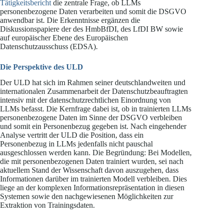
Tätigkeitsbericht
die zentrale Frage, ob LLMs
personenbezogene Daten verarbeiten und somit die DSGVO
anwendbar ist. Die Erkenntnisse ergänzen die
Diskussionspapiere der des HmbBfDI, des LfDI BW sowie
auf europäischer Ebene des Europäischen
Datenschutzausschuss (EDSA).
Die Perspektive des ULD
Der ULD hat sich im Rahmen seiner deutschlandweiten und
internationalen Zusammenarbeit der Datenschutzbeauftragten
intensiv mit der datenschutzrechtlichen Einordnung von
LLMs befasst. Die Kernfrage dabei ist, ob in trainierten LLMs
personenbezogene Daten im Sinne der DSGVO verbleiben
und somit ein Personenbezug gegeben ist. Nach eingehender
Analyse vertritt der ULD die Position, dass ein
Personenbezug in LLMs jedenfalls nicht pauschal
ausgeschlossen werden kann. Die Begründung: Bei Modellen,
die mit personenbezogenen Daten trainiert wurden, sei nach
aktuellem Stand der Wissenschaft davon auszugehen, dass
Informationen darüber im trainierten Modell verbleiben. Dies
liege an der komplexen Informationsrepräsentation in diesen
Systemen sowie den nachgewiesenen Möglichkeiten zur
Extraktion von Trainingsdaten.