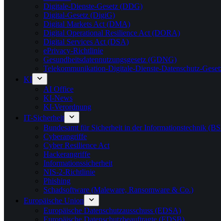
Digitale-Dienste-Gesetz (DDG)
Digital-Gesetz (DigiG)
Digital Markets Act (DMA)
Digital Operational Resilience Act (DORA)
Digital Services Act (DSA)
ePrivacy-Richtlinie
Gesundheitsdatennutzungsgesetz (GDNG)
Telekommunikation-Digitale-Dienste-Datenschutz-Ges
KI
AI Office
KI-News
KI-Verordnung
IT-Sicherheit
Bundesamt für Sicherheit in der Informationstechnik (BS
Cyberangriffe
Cyber Resilience Act
Hackerangriffe
Informationssicherheit
NIS-2-Richtlinie
Phishing
Schadsoftware (Maleware, Ransomware & Co.)
Europäische Union
Europäische Datenschutzausschuss (EDSA)
Europäische Datenschutzbeauftragte (EDSB)