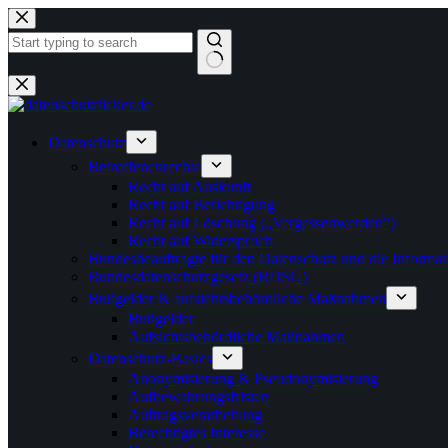
Zum
Inhalt
springen
Keine
Ergebnisse
Datenschutz
Betroffenenrechte
Recht auf Auskunft
Recht auf Berichtigung
Recht auf Löschung („Vergessenwerden“)
Recht auf Widerspruch
Bundesbeauftragte für den Datenschutz und die Informati
Bundesdatenschutzgesetz (BDSG)
Bußgelder & aufsichtsbehördliche Maßnahmen
Bußgelder
Aufsichtsbehördliche Maßnahmen
Datenschutz-Basics
Anonymisierung & Pseudonymisierung
Aufbewahrungsfristen
Auftragsverarbeitung
Berechtigtes Interesse