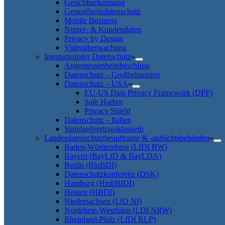
Gesichtserkennung
Gesundheitsdatenschutz
Mobile Business
Nutzer- & Kundendaten
Privacy by Design
Videoüberwachung
Internationaler Datenschutz
Angemessenheitsbeschluss
Datenschutz – Großbritannien
Datenschutz – USA
EU-US Data Privacy Framework (DPF)
Safe Harbor
Privacy Shield
Datenschutz – Italien
Standardvertragsklauseln
Landesdatenschutzbeauftragte & -aufsichtsbehörden
Baden-Württemberg (LfDI BW)
Bayern (BayLfD & BayLDA)
Berlin (BlnBDI)
Datenschutzkonferenz (DSK)
Hamburg (HmbBfDI)
Hessen (HBDI)
Niedersachsen (LfD NI)
Nordrhein-Westfalen (LDI NRW)
Rheinland-Pfalz (LfDI RLP)