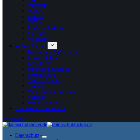
Microsoft
OpenAI
Pinterest
TikTok
X (ehem. Twitter)
YouTube
WhatsApp
Weitere Themen
Datenschutz & Covid-19
EEA-Richtlinie
Kartellrecht
Minderjährigenschutz
Presseprivileg
Shadow Banning
Spionage
Vorratsdatenspeicherung
Werbung
Wettbewerbsrecht
Über datenschutzticker.de
Newsletter
Datenschutz