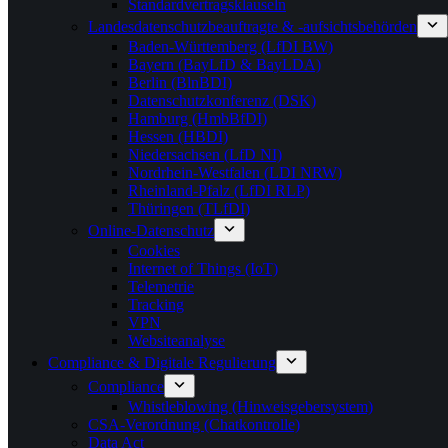
Standardvertragsklauseln
Landesdatenschutzbeauftragte & -aufsichtsbehörden
Baden-Württemberg (LfDI BW)
Bayern (BayLfD & BayLDA)
Berlin (BlnBDI)
Datenschutzkonferenz (DSK)
Hamburg (HmbBfDI)
Hessen (HBDI)
Niedersachsen (LfD NI)
Nordrhein-Westfalen (LDI NRW)
Rheinland-Pfalz (LfDI RLP)
Thüringen (TLfDI)
Online-Datenschutz
Cookies
Internet of Things (IoT)
Telemetrie
Tracking
VPN
Websiteanalyse
Compliance & Digitale Regulierung
Compliance
Whistleblowing (Hinweisgebersystem)
CSA-Verordnung (Chatkontrolle)
Data Act