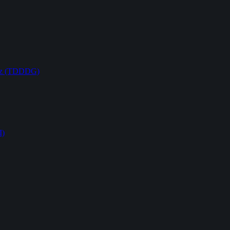
etz (TDDDG)
I)