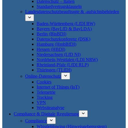
Datenschutz – Italien
Standardvertragsklauseln
Landesdatenschutzbeauftragte & -aufsichtsbehörden
Baden-Württemberg (LfDI BW)
Bayern (BayLfD & BayLDA)
Berlin (BlnBDI)
Datenschutzkonferenz (DSK)
Hamburg (HmbBfDI)
Hessen (HBDI)
Niedersachsen (LfD NI)
Nordrhein-Westfalen (LDI NRW)
Rheinland-Pfalz (LfDI RLP)
Thüringen (TLfDI)
Online-Datenschutz
Cookies
Internet of Things (IoT)
Telemetrie
Tracking
VPN
Websiteanalyse
Compliance & Digitale Regulierung
Compliance
Whistleblowing (Hinweisgebersystem)