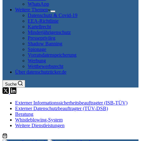
WhatsApp
Weitere Themen
Datenschutz & Covid-19
EEA-Richtlinie
Kartellrecht
Minderjährigenschutz
Presseprivileg
Shadow Banning
Spionage
Vorratsdatenspeicherung
Werbung
Wettbewerbsrecht
Über datenschutzticker.de
Suche
Externer Informationssicherheitsbeauftragter (ISB-TÜV)
Externer Datenschutzbeauftragter (TÜV-DSB)
Beratung
Whistleblowing-System
Weitere Dienstleistungen
Warenkorb