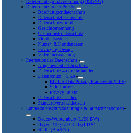
Datenschutzgrundverordnung (DSGVO)
Datenschutz in der Praxis
Beschäftigtendatenschutz
Datenschutzbeschwerde
Datenschutzvorfall
Gesichtserkennung
Gesundheitsdatenschutz
Mobile Business
Nutzer- & Kundendaten
Privacy by Design
Videoüberwachung
Internationaler Datenschutz
Angemessenheitsbeschluss
Datenschutz – Großbritannien
Datenschutz – USA
EU-US Data Privacy Framework (DPF)
Safe Harbor
Privacy Shield
Datenschutz – Italien
Standardvertragsklauseln
Landesdatenschutzbeauftragte & -aufsichtsbehörden
Baden-Württemberg (LfDI BW)
Bayern (BayLfD & BayLDA)
Berlin (BlnBDI)