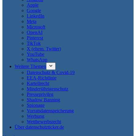
Apple
Google
LinkedIn
Meta
Microsoft
OpenAI
Pinterest
TikTok
X (ehem. Twitter)
YouTube
WhatsApp
Weitere Themen
Datenschutz & Covid-19
EEA-Richtlinie
Kartellrecht
Minderjährigenschutz
Presseprivileg
Shadow Banning
Spionage
Vorratsdatenspeicherung
Werbung
Wettbewerbsrecht
Über datenschutzticker.de