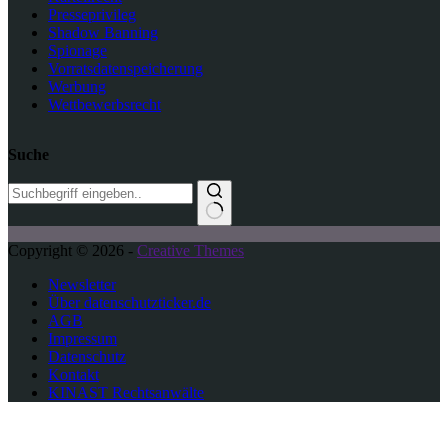
Presseprivileg
Shadow Banning
Spionage
Vorratsdatenspeicherung
Werbung
Wettbewerbsrecht
Suche
K
Copyright © 2026 -
Creative Themes
e
i
Newsletter
n
Über datenschutzticker.de
e
AGB
E
Impressum
r
Datenschutz
g
Kontakt
e
KINAST Rechtsanwälte
b
n
i