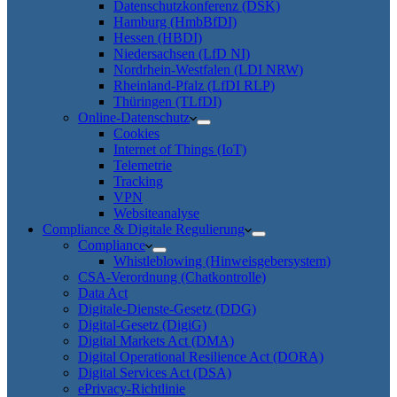
Datenschutzkonferenz (DSK)
Hamburg (HmbBfDI)
Hessen (HBDI)
Niedersachsen (LfD NI)
Nordrhein-Westfalen (LDI NRW)
Rheinland-Pfalz (LfDI RLP)
Thüringen (TLfDI)
Online-Datenschutz
Cookies
Internet of Things (IoT)
Telemetrie
Tracking
VPN
Websiteanalyse
Compliance & Digitale Regulierung
Compliance
Whistleblowing (Hinweisgebersystem)
CSA-Verordnung (Chatkontrolle)
Data Act
Digitale-Dienste-Gesetz (DDG)
Digital-Gesetz (DigiG)
Digital Markets Act (DMA)
Digital Operational Resilience Act (DORA)
Digital Services Act (DSA)
ePrivacy-Richtlinie