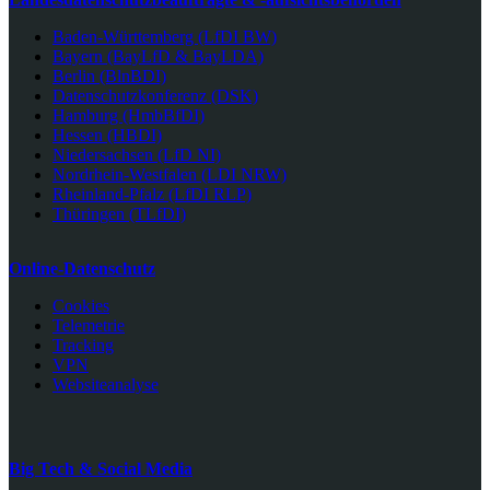
Baden-Württemberg (LfDI BW)
Bayern (BayLfD & BayLDA)
Berlin (BlnBDI)
Datenschutzkonferenz (DSK)
Hamburg (HmbBfDI)
Hessen (HBDI)
Niedersachsen (LfD NI)
Nordrhein-Westfalen (LDI NRW)
Rheinland-Pfalz (LfDI RLP)
Thüringen (TLfDI)
Online-Datenschutz
Cookies
Telemetrie
Tracking
VPN
Websiteanalyse
Big Tech & Social Media