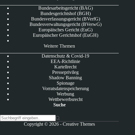
Bundesarbeitsgericht (BAG)
Bundesgerichtshof (BGH)
Bundesverfassungsgericht (BVerfG)
Bundesverwaltungsgericht (BVerwG)
Europäisches Gericht (EuG)
Europäischer Gerichtshof (EuGH)
Weitere Themen
Datenschutz & Covid-19
EEA-Richtlinie
Kartellrecht
Presseprivileg
Shadow Banning
Spionage
Vorratsdatenspeicherung
Werbung
Wettbewerbsrecht
Suche
K
Copyright © 2026 -
Creative Themes
e
i