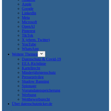
Apple
Google
LinkedIn
Meta
Microsoft
OpenAI
Pinterest
TikTok
X (ehem. Twitter)
YouTube
WhatsApp
Weitere Themen
Datenschutz & Covid-19
EEA-Richtlinie
Kartellrecht
Minderjährigenschutz
Presseprivileg
Shadow Banning
Spionage
Vorratsdatenspeicherung
Werbung
Wettbewerbsrecht
Über datenschutzticker.de