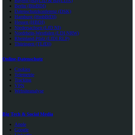
Bayern (BayLfD & BayLDA)
Berlin (BlnBDI)
Datenschutzkonferenz (DSK)
Hamburg (HmbBfDI)
Hessen (HBDI)
Niedersachsen (LfD NI)
Nordrhein-Westfalen (LDI NRW)
Rheinland-Pfalz (LfDI RLP)
Thüringen (TLfDI)
Online-Datenschutz
Cookies
Telemetrie
Tracking
VPN
Websiteanalyse
Big Tech & Social Media
Apple
Google