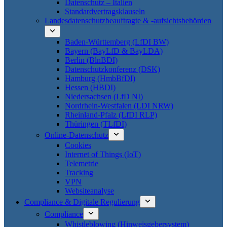
Datenschutz – Italien
Standardvertragsklauseln
Landesdatenschutzbeauftragte & -aufsichtsbehörden
Baden-Württemberg (LfDI BW)
Bayern (BayLfD & BayLDA)
Berlin (BlnBDI)
Datenschutzkonferenz (DSK)
Hamburg (HmbBfDI)
Hessen (HBDI)
Niedersachsen (LfD NI)
Nordrhein-Westfalen (LDI NRW)
Rheinland-Pfalz (LfDI RLP)
Thüringen (TLfDI)
Online-Datenschutz
Cookies
Internet of Things (IoT)
Telemetrie
Tracking
VPN
Websiteanalyse
Compliance & Digitale Regulierung
Compliance
Whistleblowing (Hinweisgebersystem)