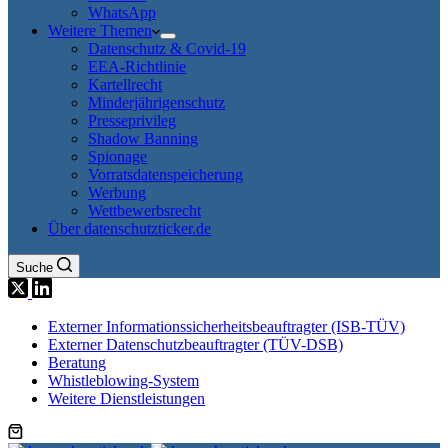
WhatsApp
Weitere Themen
Datenschutz & Covid-19
EEA-Richtlinie
Kartellrecht
Minderjährigenschutz
Presseprivileg
Shadow Banning
Spionage
Vorratsdatenspeicherung
Werbung
Wettbewerbsrecht
Über datenschutzticker.de
Suche
Externer Informationssicherheitsbeauftragter (ISB-TÜV)
Externer Datenschutzbeauftragter (TÜV-DSB)
Beratung
Whistleblowing-System
Weitere Dienstleistungen
Warenkorb