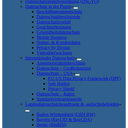
Datenschutzgrundverordnung (DSGVO)
Datenschutz in der Praxis
Beschäftigtendatenschutz
Datenschutzbeschwerde
Datenschutzvorfall
Gesichtserkennung
Gesundheitsdatenschutz
Mobile Business
Nutzer- & Kundendaten
Privacy by Design
Videoüberwachung
Internationaler Datenschutz
Angemessenheitsbeschluss
Datenschutz – Großbritannien
Datenschutz – USA
EU-US Data Privacy Framework (DPF)
Safe Harbor
Privacy Shield
Datenschutz – Italien
Standardvertragsklauseln
Landesdatenschutzbeauftragte & -aufsichtsbehörden
Baden-Württemberg (LfDI BW)
Bayern (BayLfD & BayLDA)
Berlin (BlnBDI)