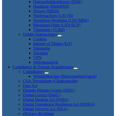
Datenschutzkonferenz (DSK)
Hamburg (HmbBfDI)
Hessen (HBDI)
Niedersachsen (LfD NI)
Nordrhein-Westfalen (LDI NRW)
Rheinland-Pfalz (LfDI RLP)
Thüringen (TLfDI)
Online-Datenschutz
Cookies
Internet of Things (IoT)
Telemetrie
Tracking
VPN
Websiteanalyse
Compliance & Digitale Regulierung
Compliance
Whistleblowing (Hinweisgebersystem)
CSA-Verordnung (Chatkontrolle)
Data Act
Digitale-Dienste-Gesetz (DDG)
Digital-Gesetz (DigiG)
Digital Markets Act (DMA)
Digital Operational Resilience Act (DORA)
Digital Services Act (DSA)
ePrivacy-Richtlinie