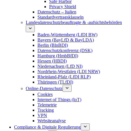
Safe Harbor
Privacy Shield
Datenschutz – Italien
Standardvertragsklauseln
Landesdatenschutzbeauftragte & -aufsichtsbehörden
Baden-Württemberg (LfDI BW)
Bayern (BayLfD & BayLDA)
Berlin (BlnBDI)
Datenschutzkonferenz (DSK)
Hamburg (HmbBfDI)
Hessen (HBDI)
Niedersachsen (LfD NI)
Nordrhein-Westfalen (LDI NRW)
Rheinland-Pfalz (LfDI RLP)
Thüringen (TLfDI)
Online-Datenschutz
Cookies
Internet of Things (IoT)
Telemetrie
Tracking
VPN
Websiteanalyse
Compliance & Digitale Regulierung