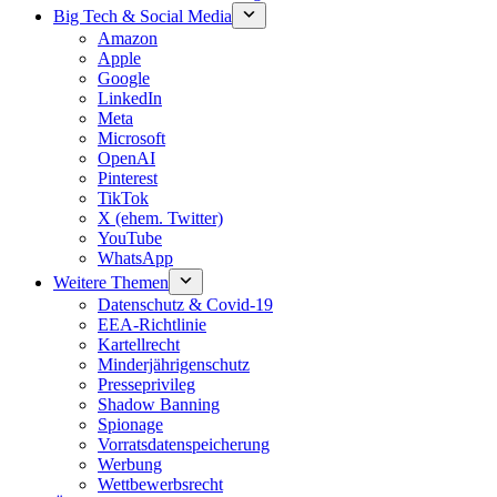
Big Tech & Social Media
Amazon
Apple
Google
LinkedIn
Meta
Microsoft
OpenAI
Pinterest
TikTok
X (ehem. Twitter)
YouTube
WhatsApp
Weitere Themen
Datenschutz & Covid-19
EEA-Richtlinie
Kartellrecht
Minderjährigenschutz
Presseprivileg
Shadow Banning
Spionage
Vorratsdatenspeicherung
Werbung
Wettbewerbsrecht