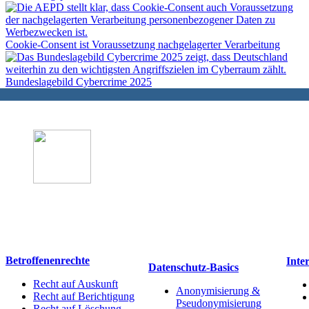
Cookie-Consent ist Voraussetzung nachgelagerter Verarbeitung
Bundeslagebild Cybercrime 2025
Datenschutz
Betroffenenrechte
Inte
Datenschutz-Basics
Recht auf Auskunft
Anonymisierung &
Recht auf Berichtigung
Pseudonymisierung
Recht auf Löschung