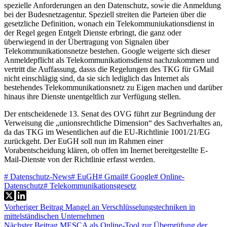
spezielle Anforderungen an den Datenschutz, sowie die Anmeldung
bei der Budesnetzagentur. Speziell streiten die Parteien über die
gesetzliche Definition, wonach ein Telekommuniukationsdienst in
der Regel gegen Entgelt Dienste erbringt, die ganz oder
überwiegend in der Übertragung von Signalen über
Telekommunikationsnetze bestehen. Google weigerte sich dieser
Anmeldepflicht als Telekommunikationsdienst nachzukommen und
vertritt die Auffassung, dasss die Regelungen des TKG für GMail
nicht einschlägig sind, da sie sich lediglich das Internet als
bestehendes Telekommunikationsnetz zu Eigen machen und darüber
hinaus ihre Dienste unentgeltlich zur Verfügung stellen.
Der entscheidenede 13. Senat des OVG führt zur Begründung der
Verweisung die „unionsrechtliche Dimension“ des Sachverhaltes an,
da das TKG im Wesentlichen auf die EU-Richtlinie 1001/21/EG
zurückgeht. Der EuGH soll nun im Rahmen einer
Vorabentscheidung klären, ob offen im Inernet bereitgestellte E-
Mail-Dienste von der Richtlinie erfasst werden.
#
Datenschutz-News
#
EuGH
#
Gmail
#
Google
#
Online-
Datenschutz
#
Telekommunikationsgesetz
Vorheriger
Beitrag
Mangel an Verschlüsselungstechniken in
mittelständischen Unternehmen
Nächster
Beitrag
MESCA als Online-Tool zur Überprüfung der