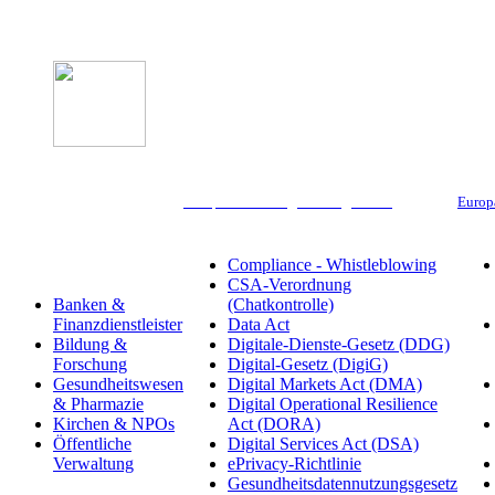
Compliance & Digitale Regulierung
Europ
Branchen
Compliance - Whistleblowing
CSA-Verordnung
Banken &
(Chatkontrolle)
Finanzdienstleister
Data Act
Bildung &
Digitale-Dienste-Gesetz (DDG)
Forschung
Digital-Gesetz (DigiG)
Gesundheitswesen
Digital Markets Act (DMA)
& Pharmazie
Digital Operational Resilience
Kirchen & NPOs
Act (DORA)
Öffentliche
Digital Services Act (DSA)
Verwaltung
ePrivacy-Richtlinie
Gesundheitsdatennutzungsgesetz