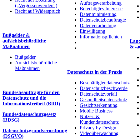
Auftragsverarbeitung
(„Vergessenwerden“)
Berechtigtes Interesse
Recht auf Widerspruch
Datenminimierung
Datenschutzbeauftragte
Datenverarbeitung
Einwilligung
Bußgelder &
Informationspflichten
aufsichtsbehördliche
Land
Maßnahmen
& -a
Bußgelder
Aufsichtsbehördliche
Maßnahmen
Datenschutz in der Praxis
Beschäftigtendatenschutz
Datenschutzbeschwerde
Bundesbeauftragte für den
Datenschutzvorfall
Datenschutz und die
Gesundheitsdatenschutz
Informationsfreiheit (BfDI)
Gesichtserkennung
Mobile Business
Bundesdatenschutzgesetz
Nutzer- &
(BDSG)
Kundendatenschutz
Privacy by Design
Datenschutzgrundverordnung
Videoüberwachung
(DSGVO)