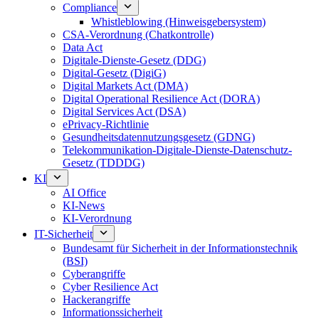
Compliance
Whistleblowing (Hinweisgebersystem)
CSA-Verordnung (Chatkontrolle)
Data Act
Digitale-Dienste-Gesetz (DDG)
Digital-Gesetz (DigiG)
Digital Markets Act (DMA)
Digital Operational Resilience Act (DORA)
Digital Services Act (DSA)
ePrivacy-Richtlinie
Gesundheitsdatennutzungsgesetz (GDNG)
Telekommunikation-Digitale-Dienste-Datenschutz-
Gesetz (TDDDG)
KI
AI Office
KI-News
KI-Verordnung
IT-Sicherheit
Bundesamt für Sicherheit in der Informationstechnik
(BSI)
Cyberangriffe
Cyber Resilience Act
Hackerangriffe
Informationssicherheit