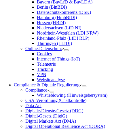
Bayern (BayLfD & BayLDA)
Berlin (BlnBDI)
Datenschutzkonferenz (DSK)
Hamburg (HmbBfDI)
Hessen (HBDI)
Niedersachsen (LfD NI)
Nordrhein-Westfalen (LDI NRW)
Rheinland-Pfalz (LfDI RLP)
Thüringen (TLfDI)
Online-Datenschutz
Cookies
Internet of Things (IoT)
Telemetrie
Tracking
VPN
Websiteanalyse
Compliance & Digitale Regulierung
Compliance
Whistleblowing (Hinweisgebersystem)
CSA-Verordnung (Chatkontrolle)
Data Act
Digitale-Dienste-Gesetz (DDG)
Digital-Gesetz (DigiG)
Digital Markets Act (DMA)
Digital Operational Resilience Act (DORA)