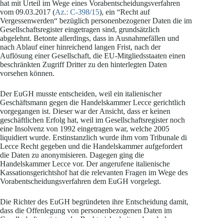
hat mit Urteil im Wege eines Vorabentscheidungsverfahren
vom 09.03.2017 (
Az.: C-398/15
), ein “Recht auf
Vergessenwerden“ bezüglich personenbezogener Daten die im
Gesellschaftsregister eingetragen sind, grundsätzlich
abgelehnt. Betonte allerdings, dass in Ausnahmefällen und
nach Ablauf einer hinreichend langen Frist, nach der
Auflösung einer Gesellschaft, die EU-Mitgliedsstaaten einen
beschränkten Zugriff Dritter zu den hinterlegten Daten
vorsehen können.
Der EuGH musste entscheiden, weil ein italienischer
Geschäftsmann gegen die Handelskammer Lecce gerichtlich
vorgegangen ist. Dieser war der Ansicht, dass er keinen
geschäftlichen Erfolg hat, weil im Gesellschaftsregister noch
eine Insolvenz von 1992 eingetragen war, welche 2005
liquidiert wurde. Erstinstanzlich wurde ihm vom Tribunale di
Lecce Recht gegeben und die Handelskammer aufgefordert
die Daten zu anonymisieren. Dagegen ging die
Handelskammer Lecce vor. Der angerufene italienische
Kassationsgerichtshof hat die relevanten Fragen im Wege des
Vorabentscheidungsverfahren dem EuGH vorgelegt.
Die Richter des EuGH begründeten ihre Entscheidung damit,
dass die Offenlegung von personenbezogenen Daten im