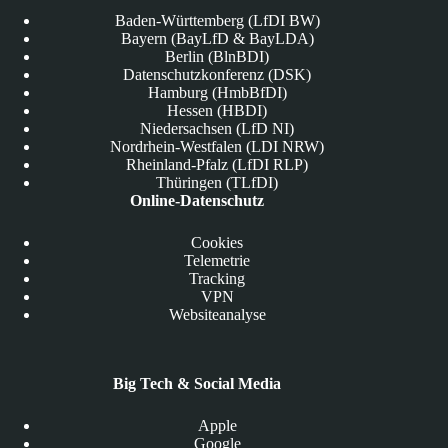
Baden-Württemberg (LfDI BW)
Bayern (BayLfD & BayLDA)
Berlin (BlnBDI)
Datenschutzkonferenz (DSK)
Hamburg (HmbBfDI)
Hessen (HBDI)
Niedersachsen (LfD NI)
Nordrhein-Westfalen (LDI NRW)
Rheinland-Pfalz (LfDI RLP)
Thüringen (TLfDI)
Online-Datenschutz
Cookies
Telemetrie
Tracking
VPN
Websiteanalyse
Big Tech & Social Media
Apple
Google