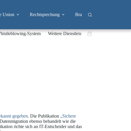
e Union
Rechtsprechung
Branchen
Big Tech & 
histleblowing-System
Weitere Dienstleistungen
Warenkorb
ekannt gegeben
. Die Publikation
„Sichere
e Datenmigration ebenso behandelt wie die
kation richte sich an IT-Entscheider und das