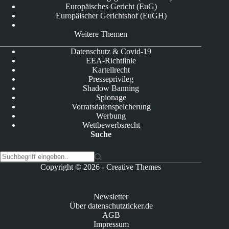
Europäisches Gericht (EuG)
Europäischer Gerichtshof (EuGH)
Weitere Themen
Datenschutz & Covid-19
EEA-Richtlinie
Kartellrecht
Presseprivileg
Shadow Banning
Spionage
Vorratsdatenspeicherung
Werbung
Wettbewerbsrecht
Suche
K
Copyright © 2026 -
Creative Themes
e
i
n
Newsletter
e
Über datenschutzticker.de
E
AGB
r
Impressum