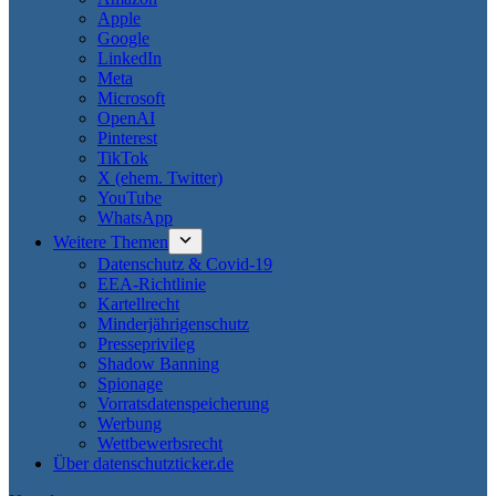
Apple
Google
LinkedIn
Meta
Microsoft
OpenAI
Pinterest
TikTok
X (ehem. Twitter)
YouTube
WhatsApp
Weitere Themen
Datenschutz & Covid-19
EEA-Richtlinie
Kartellrecht
Minderjährigenschutz
Presseprivileg
Shadow Banning
Spionage
Vorratsdatenspeicherung
Werbung
Wettbewerbsrecht
Über datenschutzticker.de