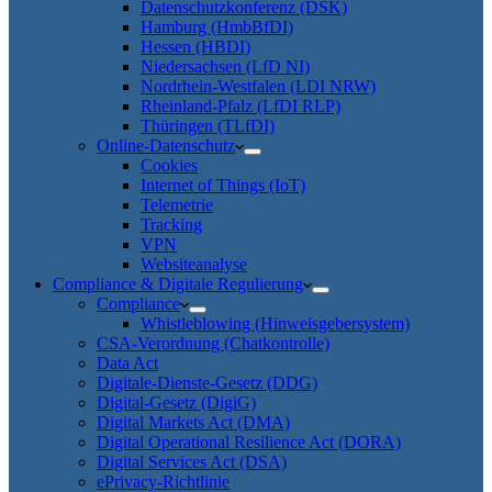
Datenschutzkonferenz (DSK)
Hamburg (HmbBfDI)
Hessen (HBDI)
Niedersachsen (LfD NI)
Nordrhein-Westfalen (LDI NRW)
Rheinland-Pfalz (LfDI RLP)
Thüringen (TLfDI)
Online-Datenschutz
Cookies
Internet of Things (IoT)
Telemetrie
Tracking
VPN
Websiteanalyse
Compliance & Digitale Regulierung
Compliance
Whistleblowing (Hinweisgebersystem)
CSA-Verordnung (Chatkontrolle)
Data Act
Digitale-Dienste-Gesetz (DDG)
Digital-Gesetz (DigiG)
Digital Markets Act (DMA)
Digital Operational Resilience Act (DORA)
Digital Services Act (DSA)
ePrivacy-Richtlinie