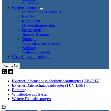
WhatsApp
Weitere Themen
Datenschutz & Covid-19
EEA-Richtlinie
Kartellrecht
Minderjährigenschutz
Presseprivileg
Shadow Banning
Spionage
Vorratsdatenspeicherung
Werbung
Wettbewerbsrecht
Über datenschutzticker.de
Suche
Externer Informationssicherheitsbeauftragter (ISB-TÜV)
Externer Datenschutzbeauftragter (TÜV-DSB)
Beratung
Whistleblowing-System
Weitere Dienstleistungen
Warenkorb