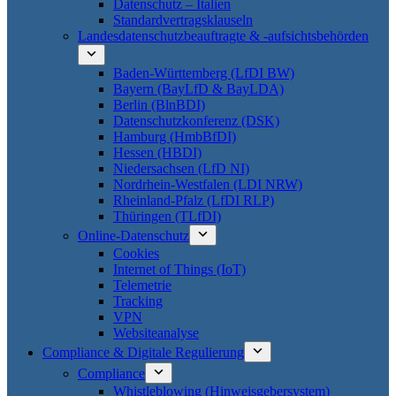
Datenschutz – Italien
Standardvertragsklauseln
Landesdatenschutzbeauftragte & -aufsichtsbehörden
Baden-Württemberg (LfDI BW)
Bayern (BayLfD & BayLDA)
Berlin (BlnBDI)
Datenschutzkonferenz (DSK)
Hamburg (HmbBfDI)
Hessen (HBDI)
Niedersachsen (LfD NI)
Nordrhein-Westfalen (LDI NRW)
Rheinland-Pfalz (LfDI RLP)
Thüringen (TLfDI)
Online-Datenschutz
Cookies
Internet of Things (IoT)
Telemetrie
Tracking
VPN
Websiteanalyse
Compliance & Digitale Regulierung
Compliance
Whistleblowing (Hinweisgebersystem)