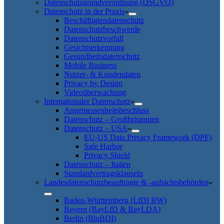
Datenschutzgrundverordnung (DSGVO)
Datenschutz in der Praxis
Beschäftigtendatenschutz
Datenschutzbeschwerde
Datenschutzvorfall
Gesichtserkennung
Gesundheitsdatenschutz
Mobile Business
Nutzer- & Kundendaten
Privacy by Design
Videoüberwachung
Internationaler Datenschutz
Angemessenheitsbeschluss
Datenschutz – Großbritannien
Datenschutz – USA
EU-US Data Privacy Framework (DPF)
Safe Harbor
Privacy Shield
Datenschutz – Italien
Standardvertragsklauseln
Landesdatenschutzbeauftragte & -aufsichtsbehörden
Baden-Württemberg (LfDI BW)
Bayern (BayLfD & BayLDA)
Berlin (BlnBDI)